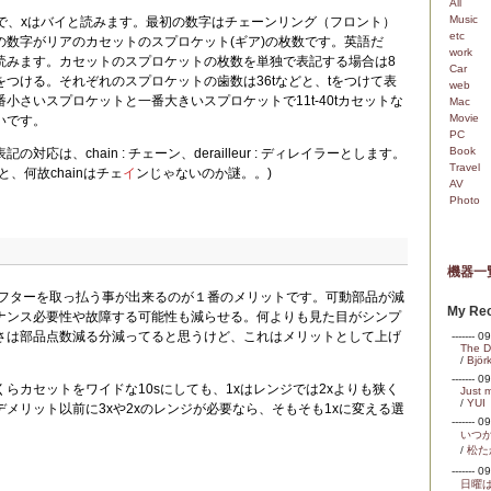
All
Music
表記で、xはバイと読みます。最初の数字はチェーンリング（フロント）
etc
の数字がリアのカセットのスプロケット(ギア)の枚数です。英語だ
work
読みます。カセットのスプロケットの枚数を単独で表記する場合は8
Car
、sをつける。それぞれのスプロケットの歯数は36tなどと、tをつけて表
web
小さいスプロケットと一番大きいスプロケットで11t-40tカセットな
Mac
Movie
いです。
PC
Book
対応は、chain : チェーン、derailleur : ディレイラーとします。
Travel
、何故chainはチェ
イ
ンじゃないのか謎。。)
AV
Photo
機器一
シフターを取っ払う事が出来るのが１番のメリットです。可動部品が減
My Rec
ナンス必要性や故障する可能性も減らせる。何よりも見た目がシンプ
さは部品点数減る分減ってると思うけど、これはメリットとして上げ
------- 
The Du
/
Björ
------- 
らカセットをワイドな10sにしても、1xはレンジでは2xよりも狭く
Just 
/
YUI
メリット以前に3xや2xのレンジが必要なら、そもそも1xに変える選
------- 
いつ
/
松た
------- 
日曜