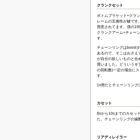
クランクセット
ボトムブラケット+クラ
レームの互換性が鍵です
用意されてます。僕の1996
クランクアーム+チェー
す。
チェーンリングはboost
あるので、そこはおさえ
が自分の欲しいものと合
買いました。どういうギ
の回転数)一定の場合に
す。
1x用だとチェーンリン
カセット
8sから10sまでのカセ
た。チェーンリングの歯
リアディレイラー