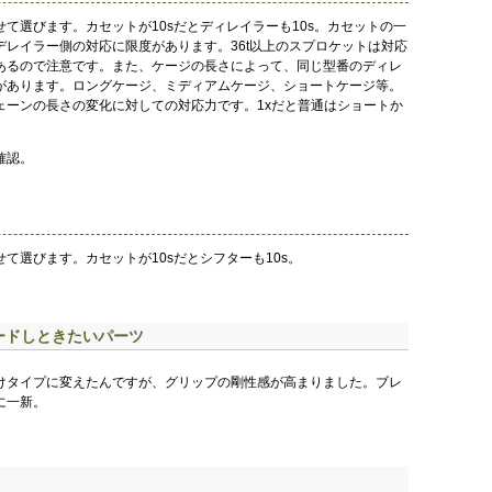
て選びます。カセットが10sだとディレイラーも10s。カセットの一
デレイラー側の対応に限度があります。36t以上のスプロケットは対応
あるので注意です。また、ケージの長さによって、同じ型番のディレ
があります。ロングケージ、ミディアムケージ、ショートケージ等。
ェーンの長さの変化に対しての対応力です。1xだと普通はショートか
確認。
て選びます。カセットが10sだとシフターも10s。
ードしときたいパーツ
けタイプに変えたんですが、グリップの剛性感が高まりました。ブレ
に一新。