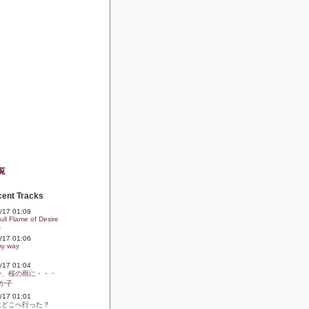
覧
ent Tracks
09/17 01:09
ll Flame of Desire
k
09/17 01:06
my way
09/17 01:04
か、桜の雨に・・・
か子
09/17 01:01
はどこへ行った？