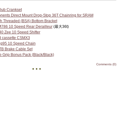
ub Crankset
nents Direct Mount Drop-Stop 36T Chainring for SRAM
 Threaded (BSA) Bottom Bracket
786 10 Speed Rear Derailleur
(最大36t)
 Zee 10 Speed Shifter
d cassette CSMX3
g95 10 Speed Chain
B Brake Cable Set
e Grip
Bonus Pack (Black/Black)
Comments (0)
• • •