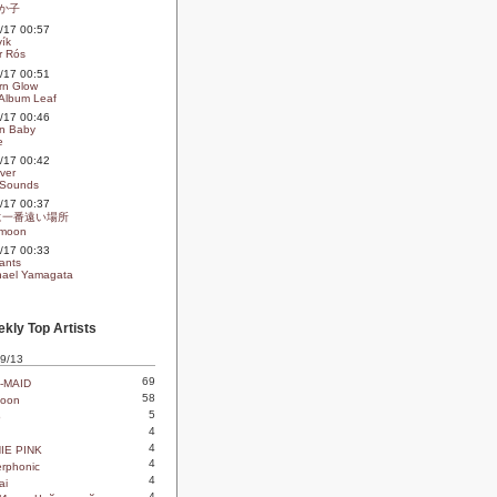
か子
09/17 00:57
vík
r Rós
09/17 00:51
rn Glow
Album Leaf
09/17 00:46
In Baby
e
09/17 00:42
ver
 Sounds
09/17 00:37
に一番遠い場所
moon
09/17 00:33
ants
ael Yamagata
kly Top Artists
 9/13
69
-MAID
58
oon
5
o
4
4
IE PINK
4
rphonic
4
ai
4