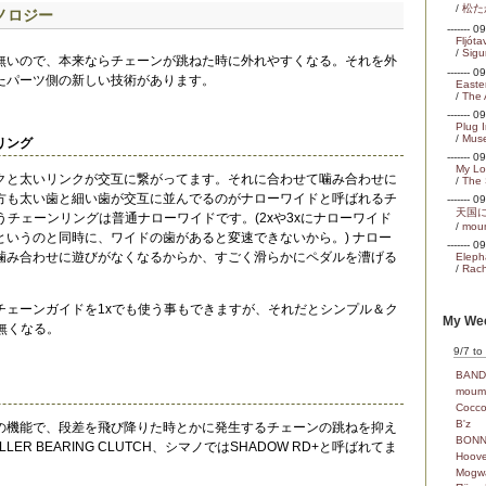
/
松た
ノロジー
------- 
Fljóta
/
Sigu
無いので、本来ならチェーンが跳ねた時に外れやすくなる。それを外
------- 
たパーツ側の新しい技術があります。
Easte
/
The 
------- 
Plug 
/
Mus
リング
------- 
My Lo
クと太いリンクが交互に繋がってます。それに合わせて噛み合わせに
/
The
方も太い歯と細い歯が交互に並んでるのがナローワイドと呼ばれるチ
------- 
天国
うチェーンリングは普通ナローワイドです。(2xや3xにナローワイド
/
mou
というのと同時に、ワイドの歯があると変速できないから。) ナロー
------- 
噛み合わせに遊びがなくなるからか、すごく滑らかにペダルを漕げる
Eleph
/
Rach
チェーンガイドを1xでも使う事もできますが、それだとシンプル＆ク
My Wee
無くなる。
9/7 to
BAND
moum
Cocc
B'z
の機能で、段差を飛び降りた時とかに発生するチェーンの跳ねを抑え
BONN
LER BEARING CLUTCH、シマノではSHADOW RD+と呼ばれてま
Hoove
Mogw