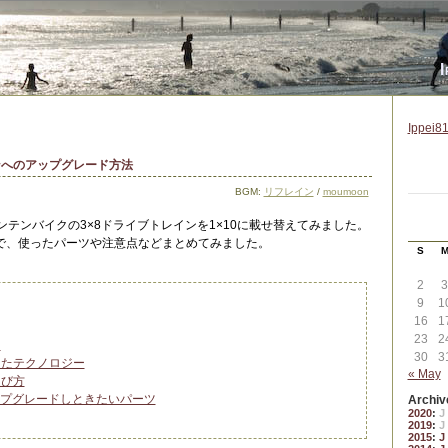
I
Ippei81
インへのアップグレード方法
BGM:
リフレイン
/
moumoon
ンテンバイクの3×8ドライブトレインを1×10に載せ替えてみました。
で、使ったパーツや注意点などまとめてみました。
S
2
3
9
1
16
1
23
2
ト
30
3
したテクノロジー
« May
選び方
プグレードしときたいパーツ
Archiv
2020
:
J
2019
:
J
2015
:
J