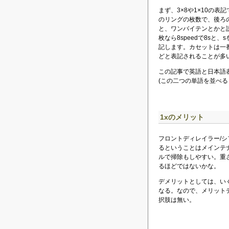
まず、3×8や1×10の
のリングの枚数で、後ろ
と、ワンバイテンとかと
枚なら8speedで8sと
記します。カセットは一番
どと表記されることが多
この記事で英語と日本語表記の
(この二つの単語を並べると
1xのメリット
フロントディレイラー/
るということはメインテ
ルで掃除もしやすい。重
るほどではないかな。
デメリットとしては、いく
なる。なので、メリットデ
択肢は無い。