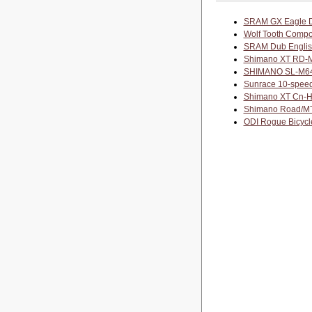
SRAM GX Eagle D
Wolf Tooth Compo
SRAM Dub English
Shimano XT RD-M
SHIMANO SL-M640
Sunrace 10-spee
Shimano XT Cn-H
Shimano Road/MT
ODI Rogue Bicycl