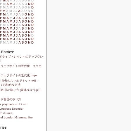
F
M
A
M
J
J
A
S
O
N
D
F
M
A
M
J
J
A
S
O
N
D
F
M
A
M
J
J
A
S
O
N
D
F
M
A
M
J
J
A
S
O
N
D
F
M
A
M
J
J
A
S
O
N
D
F
M
A
M
J
J
A
S
O
N
D
F
M
A
M
J
J
A
S
O
N
D
F
M
A
M
J
J
A
S
O
N
D
F
M
A
M
J
J
A
S
O
N
D
F
M
A
M
J
J
A
S
O
N
D
F
M
A
M
J
J
A
S
O
N
D
F
M
A
M
J
J
A
S
O
N
D
F
M
A
M
J
J
A
S
O
N
D
 Entries:
1xドライブトレインへのアップグレ
法
たウェブサイトの近代化 スマホ
ウェブサイトの近代化 https
 自分のスマホでネット wifi ・
安くてお勧めな方法
旅 宿の取り方 (現地成り行き任
ード管理のやり方
 playback on Linux
Lossless Decoder
th iTunes
and London Grammar live
ries