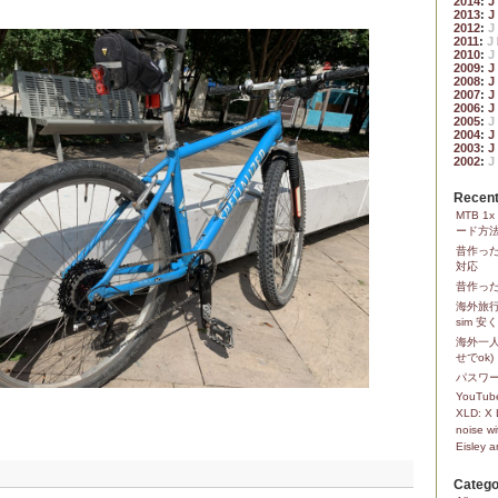
2014
:
J
2013
:
J
2012
:
J
2011
:
J
2010
:
J
2009
:
J
2008
:
J
2007
:
J
2006
:
J
2005
:
J
2004
:
J
2003
:
J
2002
:
J
Recent
MTB 
ード方
昔作っ
対応
昔作った
海外旅行
sim 
海外一人
せでok)
パスワ
YouTube
XLD: X 
noise wi
Eisley 
Catego