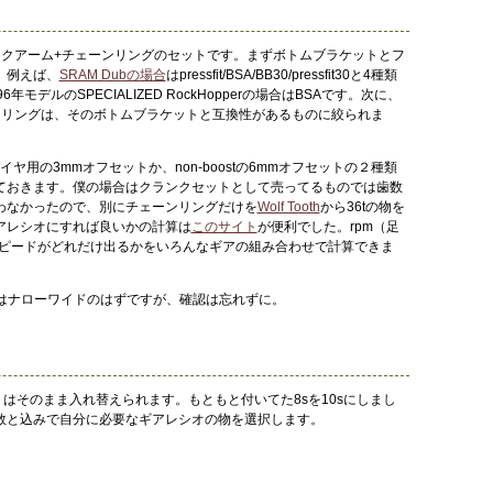
ンクアーム+チェーンリングのセットです。まずボトムブラケットとフ
。例えば、
SRAM Dubの場合
はpressfit/BSA/BB30/pressfit30と4種類
年モデルのSPECIALIZED RockHopperの場合はBSAです。次に、
ンリングは、そのボトムブラケットと互換性があるものに絞られま
タイヤ用の3mmオフセットか、non-boostの6mmオフセットの２種類
ておきます。僕の場合はクランクセットとして売ってるものでは歯数
わなかったので、別にチェーンリングだけを
Wolf Tooth
から36tの物を
アレシオにすれば良いかの計算は
このサイト
が便利でした。rpm（足
スピードがどれだけ出るかをいろんなギアの組み合わせで計算できま
グはナローワイドのはずですが、確認は忘れずに。
ットはそのまま入れ替えられます。もともと付いてた8sを10sにしまし
数と込みで自分に必要なギアレシオの物を選択します。