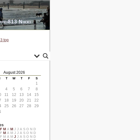
ppei813 Nikki
3 top
August 2026
M
T
W
T
F
S
1
4
5
6
7
8
0
11
12
13
14
15
7
18
19
20
21
22
4
25
26
27
28
29
1
es
F
M
A
M
J
J
A
S
O
N
D
F
M
A
M
J
J
A
S
O
N
D
F
M
A
M
J
J
A
S
O
N
D