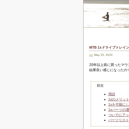
MTB 1xドライブトレ
etc
May 25, 2020
20年以上前に買ったマウ
結果良い感じになったの
目次
用語
1xのメリッ
1xを可能に
1xパーツの
ついでにアッ
パーツリスト