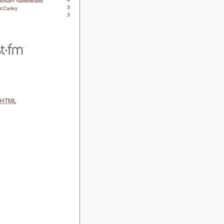
Ильич Чайковский
3
McCarley
3
HTML