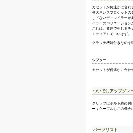
カセットが何速かに合わせ
番大きいスプロケットの
してないディレイラーが
イラーのバリエーション
これは、変速で生じるチ
ミディアムでいいはず。
クラッチ機能付きなのを
シフター
カセットが何速かに合わせ
ついでにアップグレ
グリップはボルト締め付
ーキケーブルもこの機会
パーツリスト