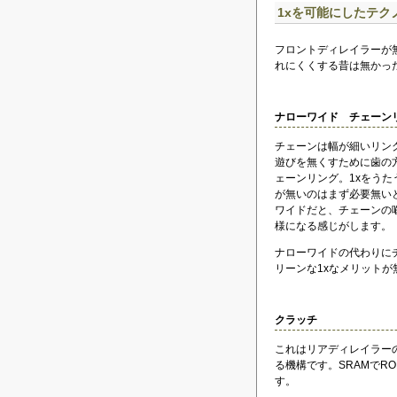
1xを可能にしたテク
フロントディレイラーが
れにくくする昔は無かっ
ナローワイド チェーン
チェーンは幅が細いリン
遊びを無くすために歯の
ェーンリング。1xをうた
が無いのはまず必要無い
ワイドだと、チェーンの
様になる感じがします。
ナローワイドの代わりに
リーンな1xなメリットが
クラッチ
これはリアディレイラー
る機構です。SRAMでROL
す。