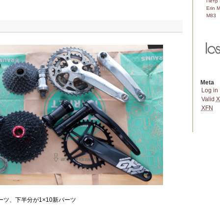
Пётр 
Erin 
M83
Meta
Log in
Valid
X
XFN
ーツ、下半分が1×10新パーツ