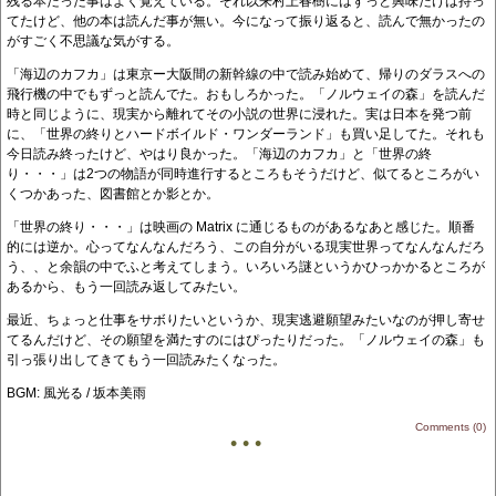
残る本だった事はよく覚えている。それ以来村上春樹にはずっと興味だけは持っ
てたけど、他の本は読んだ事が無い。今になって振り返ると、読んで無かったの
がすごく不思議な気がする。
「海辺のカフカ」は東京ー大阪間の新幹線の中で読み始めて、帰りのダラスへの
飛行機の中でもずっと読んでた。おもしろかった。「ノルウェイの森」を読んだ
時と同じように、現実から離れてその小説の世界に浸れた。実は日本を発つ前
に、「世界の終りとハードボイルド・ワンダーランド」も買い足してた。それも
今日読み終ったけど、やはり良かった。「海辺のカフカ」と「世界の終
り・・・」は2つの物語が同時進行するところもそうだけど、似てるところがい
くつかあった、図書館とか影とか。
「世界の終り・・・」は映画の Matrix に通じるものがあるなあと感じた。順番
的には逆か。心ってなんなんだろう、この自分がいる現実世界ってなんなんだろ
う、、と余韻の中でふと考えてしまう。いろいろ謎というかひっかかるところが
あるから、もう一回読み返してみたい。
最近、ちょっと仕事をサボりたいというか、現実逃避願望みたいなのが押し寄せ
てるんだけど、その願望を満たすのにはぴったりだった。「ノルウェイの森」も
引っ張り出してきてもう一回読みたくなった。
BGM: 風光る / 坂本美雨
Comments (0)
• • •