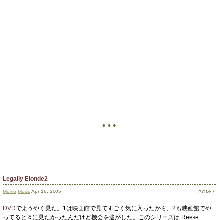
• • •
Legally Blonde2
Movie
,
Music
Apr 16, 2005
BGM:
/
DVD
でようやく見た。1は映画館で見てすごく気に入ったから、2も映画館でや
ってるときに見たかったんだけど機会を逃がした。このシリーズは Reese