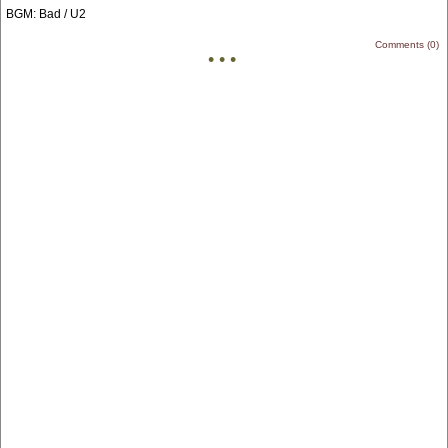
BGM: Bad / U2
Comments (0)
• • •