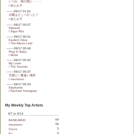
いつか、桜の雨に・・・
/
松たか子
------- 09/17 01:01
日曜はどこへ行った？
/
松たか子
------- 09/17 00:57
Fljótavík
/
Sigur Rós
------- 09/17 00:51
Eastern Glow
/
The Album Leaf
------- 09/17 00:46
Plug In Baby
/
Muse
------- 09/17 00:42
My Lover
/
The Sounds
------- 09/17 00:37
天国に一番遠い場所
/
moumoon
------- 09/17 00:33
Elephants
/
Rachael Yamagata
My Weekly Top Artists
9/7 to 9/13
69
BAND-MAID
58
moumoon
5
Cocco
4
B'z