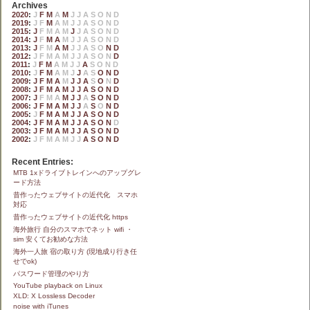
Archives
2020
:
J
F
M
A
M
J
J
A
S
O
N
D
2019
:
J
F
M
A
M
J
J
A
S
O
N
D
2015
:
J
F
M
A
M
J
J
A
S
O
N
D
2014
:
J
F
M
A
M
J
J
A
S
O
N
D
2013
:
J
F
M
A
M
J
J
A
S
O
N
D
2012
:
J
F
M
A
M
J
J
A
S
O
N
D
2011
:
J
F
M
A
M
J
J
A
S
O
N
D
2010
:
J
F
M
A
M
J
J
A
S
O
N
D
2009
:
J
F
M
A
M
J
J
A
S
O
N
D
2008
:
J
F
M
A
M
J
J
A
S
O
N
D
2007
:
J
F
M
A
M
J
J
A
S
O
N
D
2006
:
J
F
M
A
M
J
J
A
S
O
N
D
2005
:
J
F
M
A
M
J
J
A
S
O
N
D
2004
:
J
F
M
A
M
J
J
A
S
O
N
D
2003
:
J
F
M
A
M
J
J
A
S
O
N
D
2002
:
J
F
M
A
M
J
J
A
S
O
N
D
Recent Entries:
MTB 1xドライブトレインへのアップグレ
ード方法
昔作ったウェブサイトの近代化 スマホ
対応
昔作ったウェブサイトの近代化 https
海外旅行 自分のスマホでネット wifi ・
sim 安くてお勧めな方法
海外一人旅 宿の取り方 (現地成り行き任
せでok)
パスワード管理のやり方
YouTube playback on Linux
XLD: X Lossless Decoder
noise with iTunes