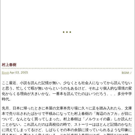
• • •
村上春樹
Book
Apr 03, 2005
BGM:
/
ここ最近、小説を読んだ記憶が無い。少なくとも社会人になってから読んでない
と思う。忙しくて暇が無いからというのもあるけど、それより個人的な環境の変
化からくる理由が大きいかな。一番本を読んでたのはいつだろう、、、多分中学
時代。
先月、日本に帰ったときに本屋の文庫本売り場に久々に足を踏み入れたら、文庫
本で売り出されたばかりで平積みになってた村上春樹の「海辺のカフカ」が目に
ついて、なんとなく買ってしまった。村上春樹は「ノルウェイの森」しか読んだ
ことがない。これ読んだのは高校位の時で、ストーリーはほとんど記憶のかなた
に消えてしまってるけど、しばらくその本の余韻に浸っていられるような印象に