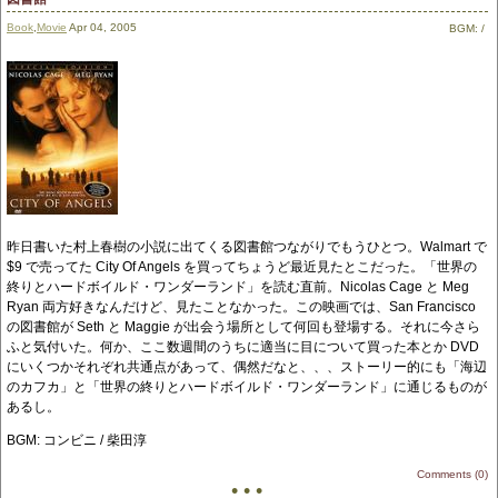
Book
,
Movie
Apr 04, 2005
BGM:
/
昨日書いた村上春樹の小説に出てくる図書館つながりでもうひとつ。Walmart で
$9 で売ってた City Of Angels を買ってちょうど最近見たとこだった。「世界の
終りとハードボイルド・ワンダーランド」を読む直前。Nicolas Cage と Meg
Ryan 両方好きなんだけど、見たことなかった。この映画では、San Francisco
の図書館が Seth と Maggie が出会う場所として何回も登場する。それに今さら
ふと気付いた。何か、ここ数週間のうちに適当に目について買った本とか DVD
にいくつかそれぞれ共通点があって、偶然だなと、、、ストーリー的にも「海辺
のカフカ」と「世界の終りとハードボイルド・ワンダーランド」に通じるものが
あるし。
BGM: コンビニ / 柴田淳
Comments (0)
• • •