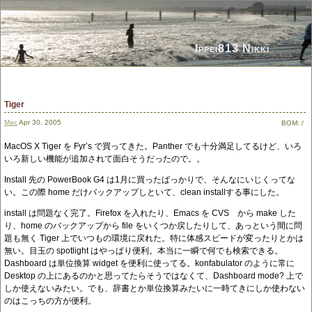
Ippei813 Nikki
Tiger
Mac
Apr 30, 2005
BGM:
/
MacOS X Tiger を Fyr’s で買ってきた。Panther でも十分満足してるけど、いろ
いろ新しい機能が追加されて面白そうだったので。。
Install 先の PowerBook G4 は1月に買ったばっかりで、そんなにいじくってな
い。この際 home だけバックアップしといて、clean installする事にした。
install は問題なく完了。Firefox を入れたり、Emacs を CVS から make した
り、home のバックアップから file をいくつか戻したりして、あっという間に問
題も無く Tiger 上でいつもの環境に戻れた。特に体感スピードが変ったりとかは
無い。目玉の spotlight はやっぱり便利。本当に一瞬で何でも検索できる。
Dashboard は単位換算 widget を便利に使ってる。konfabulator のように常に
Desktop の上にあるのかと思ってたらそうではなくて、Dashboard mode? 上で
しか使えないみたい。でも、辞書とか単位換算みたいに一時てきにしか使わない
のはこっちの方が便利。