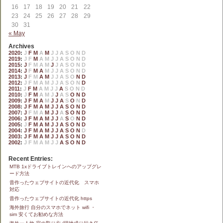
16
17
18
19
20
21
22
23
24
25
26
27
28
29
30
31
« May
Archives
2020
:
J
F
M
A
M
J
J
A
S
O
N
D
2019
:
J
F
M
A
M
J
J
A
S
O
N
D
2015
:
J
F
M
A
M
J
J
A
S
O
N
D
2014
:
J
F
M
A
M
J
J
A
S
O
N
D
2013
:
J
F
M
A
M
J
J
A
S
O
N
D
2012
:
J
F
M
A
M
J
J
A
S
O
N
D
2011
:
J
F
M
A
M
J
J
A
S
O
N
D
2010
:
J
F
M
A
M
J
J
A
S
O
N
D
2009
:
J
F
M
A
M
J
J
A
S
O
N
D
2008
:
J
F
M
A
M
J
J
A
S
O
N
D
2007
:
J
F
M
A
M
J
J
A
S
O
N
D
2006
:
J
F
M
A
M
J
J
A
S
O
N
D
2005
:
J
F
M
A
M
J
J
A
S
O
N
D
2004
:
J
F
M
A
M
J
J
A
S
O
N
D
2003
:
J
F
M
A
M
J
J
A
S
O
N
D
2002
:
J
F
M
A
M
J
J
A
S
O
N
D
Recent Entries:
MTB 1xドライブトレインへのアップグレ
ード方法
昔作ったウェブサイトの近代化 スマホ
対応
昔作ったウェブサイトの近代化 https
海外旅行 自分のスマホでネット wifi ・
sim 安くてお勧めな方法