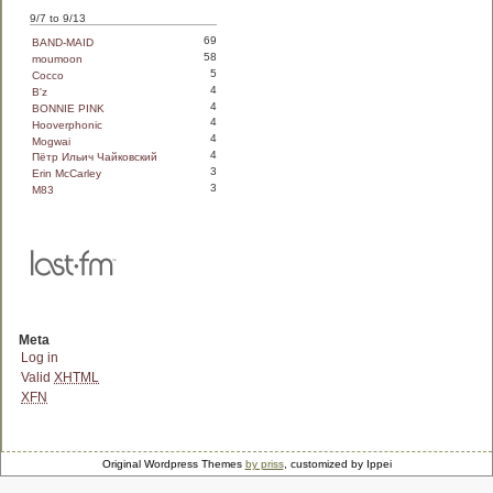
9/7 to 9/13
69
BAND-MAID
58
moumoon
5
Cocco
4
B'z
4
BONNIE PINK
4
Hooverphonic
4
Mogwai
4
Пётр Ильич Чайковский
3
Erin McCarley
3
M83
Meta
Log in
Valid
XHTML
XFN
Original Wordpress Themes
by priss
, customized by Ippei