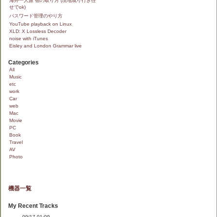
海外一人旅 宿の取り方 (現地成り行き任
せでok)
パスワード管理のやり方
YouTube playback on Linux
XLD: X Lossless Decoder
noise with iTunes
Eisley and London Grammar live
Categories
All
Music
etc
work
Car
web
Mac
Movie
PC
Book
Travel
AV
Photo
機器一覧
My Recent Tracks
------- 09/17 01:09