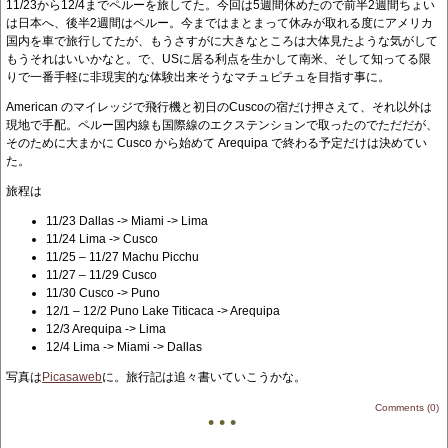
11/23から12/4までペルーを旅してた。今回は5週間休めたので前半2週間ちょい
は日本へ、後半2週間はペルー。今まではまとまって休みが取れる度にアメリカ
国内を車で旅行してたが、もうさすがに大きなところは大体見たような気がして
もうそれはいいかなと。で、USに居る利点を生かして南米、そして知ってる限
りで一番手軽に非現実的な体験出来そうなマチュピチュを目指す事に。
American のマイレッジで飛行機と初日のCuscoの宿だけ押さえて、それ以外は
現地で手配。ペルー国内線も国際線のエクステンションで取ったのでただだが、
そのために大まかに Cusco から始めて Arequipa で終わる予定だけは決めてい
た。
旅程は
11/23 Dallas -> Miami -> Lima
11/24 Lima -> Cusco
11/25 – 11/27 Machu Picchu
11/27 – 11/29 Cusco
11/30 Cusco -> Puno
12/1 – 12/2 Puno Lake Titicaca -> Arequipa
12/3 Arequipa -> Lima
12/4 Lima -> Miami -> Dallas
写真は
Picasaweb
に。旅行記は追々書いていこうかな。
Comments (0)
• • •