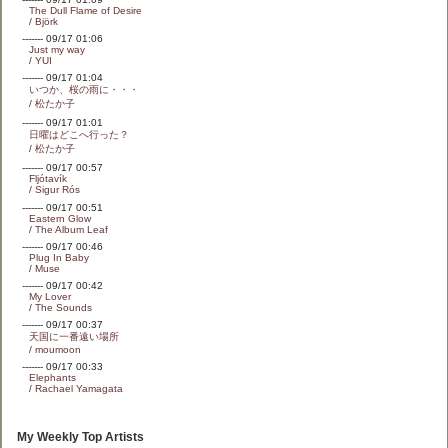
The Dull Flame of Desire
/
Björk
------- 09/17 01:06
Just my way
/
YUI
------- 09/17 01:04
いつか、桜の雨に・・・
/
松たか子
------- 09/17 01:01
日曜はどこへ行った？
/
松たか子
------- 09/17 00:57
Fljótavík
/
Sigur Rós
------- 09/17 00:51
Eastern Glow
/
The Album Leaf
------- 09/17 00:46
Plug In Baby
/
Muse
------- 09/17 00:42
My Lover
/
The Sounds
------- 09/17 00:37
天国に一番遠い場所
/
moumoon
------- 09/17 00:33
Elephants
/
Rachael Yamagata
My Weekly Top Artists