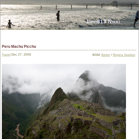
Ippei813 Nikki
Peru Machu Picchu
Travel
Dec 27, 2009
BGM:
Better
/
Regina Spektor