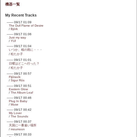
機器一覧
My Recent Tracks
------- 09/17 01:09
The Dull Flame of Desire
/
Björk
------- 09/17 01:06
Just my way
/
YUI
------- 09/17 01:04
いつか、桜の雨に・・・
/
松たか子
------- 09/17 01:01
日曜はどこへ行った？
/
松たか子
------- 09/17 00:57
Fljótavík
/
Sigur Rós
------- 09/17 00:51
Eastern Glow
/
The Album Leaf
------- 09/17 00:46
Plug In Baby
/
Muse
------- 09/17 00:42
My Lover
/
The Sounds
------- 09/17 00:37
天国に一番遠い場所
/
moumoon
------- 09/17 00:33