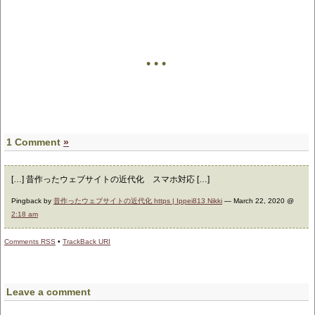
• • •
1 Comment
»
[…] 昔作ったウェブサイトの近代化 スマホ対応 […]
Pingback by
昔作ったウェブサイトの近代化 https | Ippei813 Nikki
— March 22, 2020 @
2:18 am
Comments
RSS
•
TrackBack
URI
Leave a comment