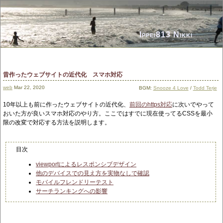
Ippei813 Nikki
昔作ったウェブサイトの近代化 スマホ対応
web
Mar 22, 2020
BGM:
Snooze 4 Love
/
Todd Terje
10年以上も前に作ったウェブサイトの近代化、
前回のhttps対応
に次いでやって
おいた方が良いスマホ対応のやり方。ここではすでに現在使ってるCSSを最小
限の改変で対応する方法を説明します。
目次
viewportによるレスポンシブデザイン
他のデバイスでの見え方を実物なしで確認
モバイルフレンドリーテスト
サーチランキングへの影響