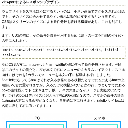
viewportによるレスポンシブデザイン
ウェブサイトをスマホ対応にするというのは、小さい画面でアクセスされた場合
でも、そのサイズに合わせて見やすい表示に動的に変更するという事です。
CSSはスクリーンのサイズによる条件分岐を設ける機能があり、これを利用し
ます。
まず、CSSの前に、その条件分岐を利用するために以下の一文をhtmlの<head>
の中に入れます。
<meta name="viewport" content="width=device-width, initial-
次にCSSの方は、max-widthとmin-widthの値に依って条件分岐させます。例え
ばこのサイトの例だと、左が本文で右にメニューの２カラムレイアウト。スマホ
向けにはそれを1カラムでメニューを本文の下に移動する様にしました。
float:leftになってるboxはそれが入る余裕のある横幅だとすでに左にあるboxの上
端揃いで右に置かれますが、入るだけの横幅がないと次の行、つまりすでにある
boxの左端揃えで下に来きます。以下、その大まかなイメージと実際のCSSで
す。#left のboxはデバイスに関わらず幅190px固定なので、スマホの条件の場合
は#mainの右に入る余裕がなくなり、自動的に下に行きます。(#leftというboxは
名前に反して右に置いてます。)