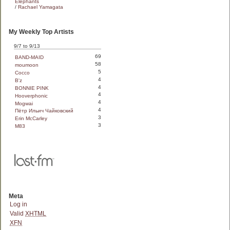
Elephants
/
Rachael Yamagata
My Weekly Top Artists
9/7 to 9/13
69
BAND-MAID
58
moumoon
5
Cocco
4
B'z
4
BONNIE PINK
4
Hooverphonic
4
Mogwai
4
Пётр Ильич Чайковский
3
Erin McCarley
3
M83
Meta
Log in
Valid
XHTML
XFN