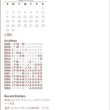
S
M
T
W
T
F
S
1
2
3
4
5
6
7
8
9
10
11
12
13
14
15
16
17
18
19
20
21
22
23
24
25
26
27
28
29
30
31
« May
Archives
2020
:
J
F
M
A
M
J
J
A
S
O
N
D
2019
:
J
F
M
A
M
J
J
A
S
O
N
D
2015
:
J
F
M
A
M
J
J
A
S
O
N
D
2014
:
J
F
M
A
M
J
J
A
S
O
N
D
2013
:
J
F
M
A
M
J
J
A
S
O
N
D
2012
:
J
F
M
A
M
J
J
A
S
O
N
D
2011
:
J
F
M
A
M
J
J
A
S
O
N
D
2010
:
J
F
M
A
M
J
J
A
S
O
N
D
2009
:
J
F
M
A
M
J
J
A
S
O
N
D
2008
:
J
F
M
A
M
J
J
A
S
O
N
D
2007
:
J
F
M
A
M
J
J
A
S
O
N
D
2006
:
J
F
M
A
M
J
J
A
S
O
N
D
2005
:
J
F
M
A
M
J
J
A
S
O
N
D
2004
:
J
F
M
A
M
J
J
A
S
O
N
D
2003
:
J
F
M
A
M
J
J
A
S
O
N
D
2002
:
J
F
M
A
M
J
J
A
S
O
N
D
Recent Entries:
MTB 1xドライブトレインへのアップグレ
ード方法
昔作ったウェブサイトの近代化 スマホ