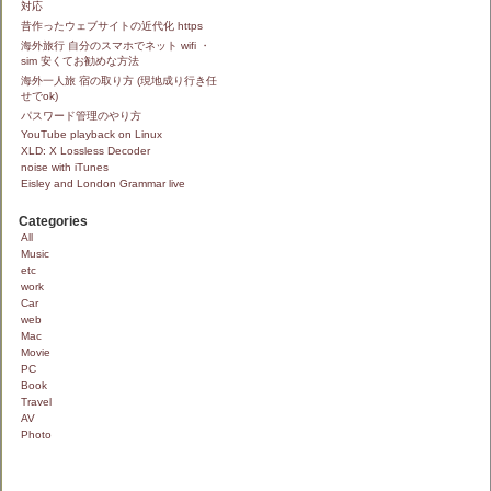
対応
昔作ったウェブサイトの近代化 https
海外旅行 自分のスマホでネット wifi ・
sim 安くてお勧めな方法
海外一人旅 宿の取り方 (現地成り行き任
せでok)
パスワード管理のやり方
YouTube playback on Linux
XLD: X Lossless Decoder
noise with iTunes
Eisley and London Grammar live
Categories
All
Music
etc
work
Car
web
Mac
Movie
PC
Book
Travel
AV
Photo