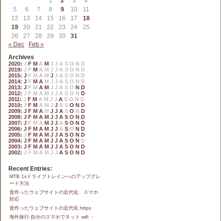
1
2
3
4
5
6
7
8
9
10
11
12
13
14
15
16
17
18
19
20
21
22
23
24
25
26
27
28
29
30
31
« Dec
Feb »
Archives
2020
:
J
F
M
A
M
J
J
A
S
O
N
D
2019
:
J
F
M
A
M
J
J
A
S
O
N
D
2015
:
J
F
M
A
M
J
J
A
S
O
N
D
2014
:
J
F
M
A
M
J
J
A
S
O
N
D
2013
:
J
F
M
A
M
J
J
A
S
O
N
D
2012
:
J
F
M
A
M
J
J
A
S
O
N
D
2011
:
J
F
M
A
M
J
J
A
S
O
N
D
2010
:
J
F
M
A
M
J
J
A
S
O
N
D
2009
:
J
F
M
A
M
J
J
A
S
O
N
D
2008
:
J
F
M
A
M
J
J
A
S
O
N
D
2007
:
J
F
M
A
M
J
J
A
S
O
N
D
2006
:
J
F
M
A
M
J
J
A
S
O
N
D
2005
:
J
F
M
A
M
J
J
A
S
O
N
D
2004
:
J
F
M
A
M
J
J
A
S
O
N
D
2003
:
J
F
M
A
M
J
J
A
S
O
N
D
2002
:
J
F
M
A
M
J
J
A
S
O
N
D
Recent Entries:
MTB 1xドライブトレインへのアップグレ
ード方法
昔作ったウェブサイトの近代化 スマホ
対応
昔作ったウェブサイトの近代化 https
海外旅行 自分のスマホでネット wifi ・