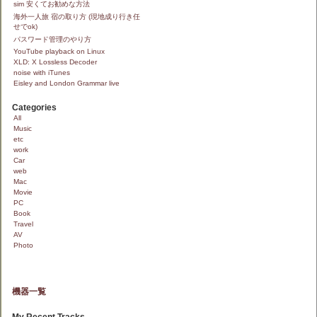
sim 安くてお勧めな方法
海外一人旅 宿の取り方 (現地成り行き任
せでok)
パスワード管理のやり方
YouTube playback on Linux
XLD: X Lossless Decoder
noise with iTunes
Eisley and London Grammar live
Categories
All
Music
etc
work
Car
web
Mac
Movie
PC
Book
Travel
AV
Photo
機器一覧