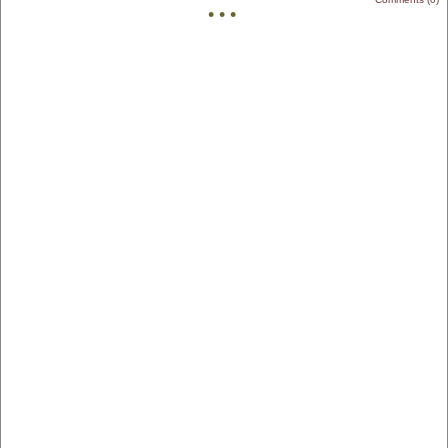
• • •