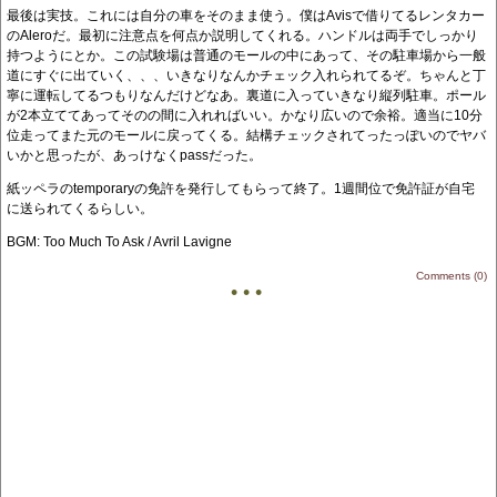
最後は実技。これには自分の車をそのまま使う。僕はAvisで借りてるレンタカー
のAleroだ。最初に注意点を何点か説明してくれる。ハンドルは両手でしっかり
持つようにとか。この試験場は普通のモールの中にあって、その駐車場から一般
道にすぐに出ていく、、、いきなりなんかチェック入れられてるぞ。ちゃんと丁
寧に運転してるつもりなんだけどなあ。裏道に入っていきなり縦列駐車。ポール
が2本立ててあってそのの間に入れればいい。かなり広いので余裕。適当に10分
位走ってまた元のモールに戻ってくる。結構チェックされてったっぽいのでヤバ
いかと思ったが、あっけなくpassだった。
紙ッペラのtemporaryの免許を発行してもらって終了。1週間位で免許証が自宅
に送られてくるらしい。
BGM: Too Much To Ask / Avril Lavigne
Comments (0)
• • •