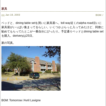
家具
etc
Jan 19, 2003
BGM:
/
ベッドと、dining table setを買いに家具屋へ。toll way近くのalpha road沿いに
家具屋がいっぱい集まってるらしい。いくつかぶらっと入ってみたけど、同僚に
勧めてもらってたとこが一番自分にぴったり。予定通りベッドとdining table set
を購入。deriveryは25日。
家の写真。
BGM: Tomorrow / Avril Lavigne