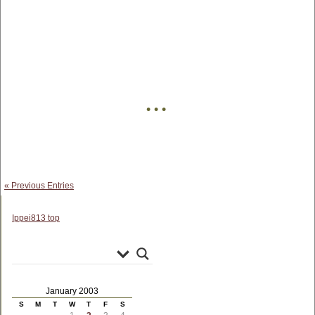
• • •
« Previous Entries
Ippei813 top
January 2003
S
M
T
W
T
F
S