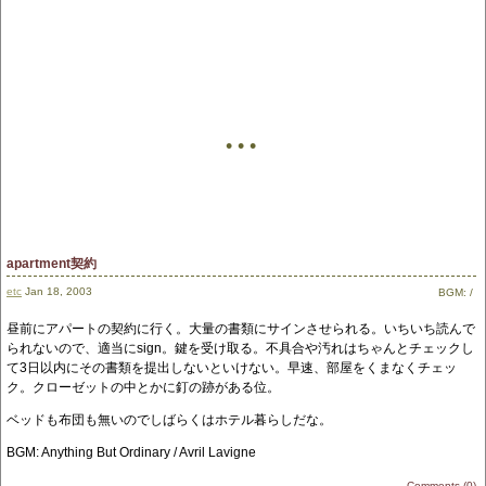
• • •
apartment契約
etc
Jan 18, 2003
BGM:
/
昼前にアパートの契約に行く。大量の書類にサインさせられる。いちいち読んで
られないので、適当にsign。鍵を受け取る。不具合や汚れはちゃんとチェックし
て3日以内にその書類を提出しないといけない。早速、部屋をくまなくチェッ
ク。クローゼットの中とかに釘の跡がある位。
ベッドも布団も無いのでしばらくはホテル暮らしだな。
BGM: Anything But Ordinary / Avril Lavigne
Comments (0)