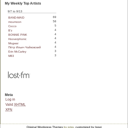
My Weekly Top Artists
9/7 to 9/13
69
BAND-MAID
58
moumoon
5
Cocco
4
B'z
4
BONNIE PINK
4
Hooverphonic
4
Mogwai
4
Пётр Ильич Чайковский
3
Erin McCarley
3
M83
Meta
Log in
Valid
XHTML
XFN
Original Wordpress Themes
by priss
, customized by Ippei