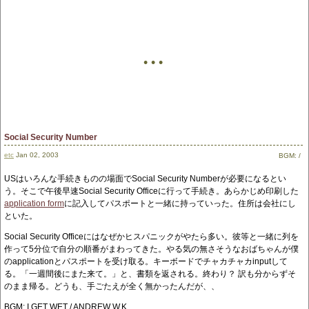
• • •
Social Security Number
etc
Jan 02, 2003
BGM:
/
USはいろんな手続きものの場面でSocial Security Numberが必要になるとい
う。そこで午後早速Social Security Officeに行って手続き。あらかじめ印刷した
application form
に記入してパスポートと一緒に持っていった。住所は会社にし
といた。
Social Security Officeにはなぜかヒスパニックがやたら多い。彼等と一緒に列を
作って5分位で自分の順番がまわってきた。やる気の無さそうなおばちゃんが僕
のapplicationとパスポートを受け取る。キーボードでチャカチャカinputして
る。「一週間後にまた来て。」と、書類を返される。終わり？ 訳も分からずそ
のまま帰る。どうも、手ごたえが全く無かったんだが、、
BGM: I GET WET / ANDREW W.K.