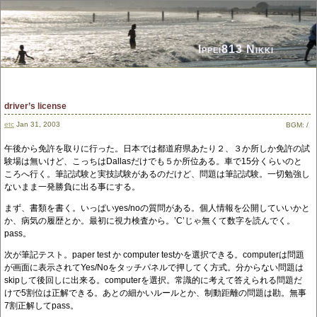
Ippei813 Nikki
driver’s license
etc
Jan 31, 2003
BGM:
/
午後から免許を取りに行った。日本では都道府県あたり２、３か所しか免許の試
験場は無いけど、こっちはDallasだけでも５か所位ある。車で15分くらいのと
ころへ行く。筆記試験と実技試験があるのだけど、問題は筆記試験。一切勉強し
ないまま一発勝負に出る事にする。
まず、書類を書く。いっぱいyes/noの質問がある。個人情報を公開していいかと
か、病気の履歴とか。最初に視力検査から。’C’じゃ無くて数字を読んでく。
pass。
次が筆記テスト。paper test か computer testかを選択できる。computerは問題
が画面に表示されてYes/Noをタッチパネルで押してく方式。分からない問題は
skipして後回しに出来る。computerを選択。常識的に考えて答えられる問題だ
けで5割位は正解できる。あとの細かいルールとか、制動距離の問題は勘。無事
7割正解してpass。