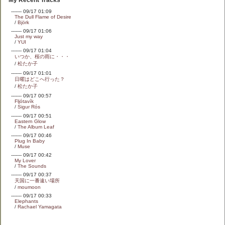
My Recent Tracks
------- 09/17 01:09
The Dull Flame of Desire
/
Björk
------- 09/17 01:06
Just my way
/
YUI
------- 09/17 01:04
いつか、桜の雨に・・・
/
松たか子
------- 09/17 01:01
日曜はどこへ行った？
/
松たか子
------- 09/17 00:57
Fljótavík
/
Sigur Rós
------- 09/17 00:51
Eastern Glow
/
The Album Leaf
------- 09/17 00:46
Plug In Baby
/
Muse
------- 09/17 00:42
My Lover
/
The Sounds
------- 09/17 00:37
天国に一番遠い場所
/
moumoon
------- 09/17 00:33
Elephants
/
Rachael Yamagata