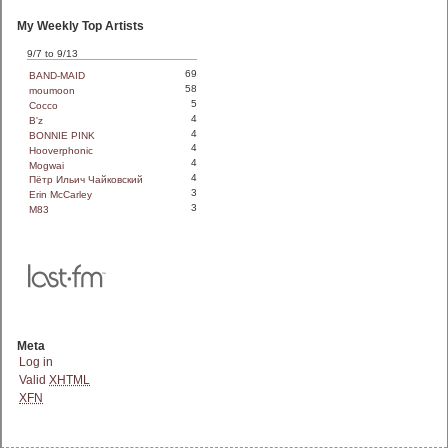
My Weekly Top Artists
9/7 to 9/13
69
BAND-MAID
58
moumoon
5
Cocco
4
B'z
4
BONNIE PINK
4
Hooverphonic
4
Mogwai
4
Пётр Ильич Чайковский
3
Erin McCarley
3
M83
Meta
Log in
Valid
XHTML
XFN