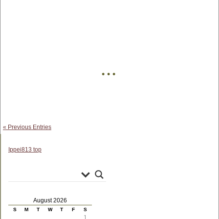
• • •
« Previous Entries
Ippei813 top
August 2026
S
M
T
W
T
F
S
1