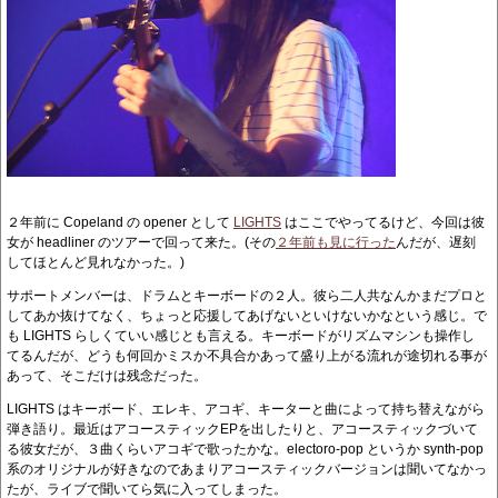
２年前に Copeland の opener として
LIGHTS
はここでやってるけど、今回は彼
女が headliner のツアーで回って来た。(その
２年前も見に行った
んだが、遅刻
してほとんど見れなかった。)
サポートメンバーは、ドラムとキーボードの２人。彼ら二人共なんかまだプロと
してあか抜けてなく、ちょっと応援してあげないといけないかなという感じ。で
も LIGHTS らしくていい感じとも言える。キーボードがリズムマシンも操作し
てるんだが、どうも何回かミスか不具合かあって盛り上がる流れが途切れる事が
あって、そこだけは残念だった。
LIGHTS はキーボード、エレキ、アコギ、キーターと曲によって持ち替えながら
弾き語り。最近はアコースティックEPを出したりと、アコースティックづいて
る彼女だが、３曲くらいアコギで歌ったかな。electoro-pop というか synth-pop
系のオリジナルが好きなのであまりアコースティックバージョンは聞いてなかっ
たが、ライブで聞いてら気に入ってしまった。