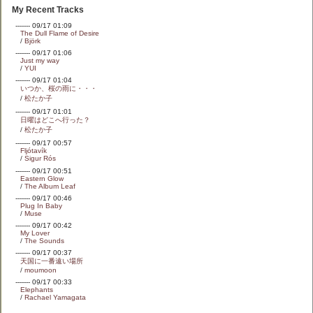
My Recent Tracks
------- 09/17 01:09
The Dull Flame of Desire
/
Björk
------- 09/17 01:06
Just my way
/
YUI
------- 09/17 01:04
いつか、桜の雨に・・・
/
松たか子
------- 09/17 01:01
日曜はどこへ行った？
/
松たか子
------- 09/17 00:57
Fljótavík
/
Sigur Rós
------- 09/17 00:51
Eastern Glow
/
The Album Leaf
------- 09/17 00:46
Plug In Baby
/
Muse
------- 09/17 00:42
My Lover
/
The Sounds
------- 09/17 00:37
天国に一番遠い場所
/
moumoon
------- 09/17 00:33
Elephants
/
Rachael Yamagata