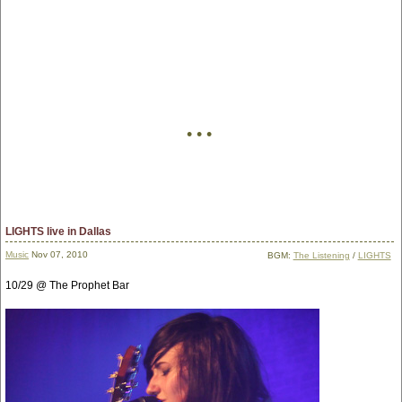
• • •
LIGHTS live in Dallas
Music
Nov 07, 2010
BGM:
The Listening
/
LIGHTS
10/29 @ The Prophet Bar