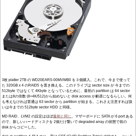
3枚 platter 2TB の WD20EARS-00MVWB0 を３個購入。これで、今まで使って
た 320GB x 4 のRAID5 を置き換える。このドライブは sector size が 今までの
512byte ではなくて 4Kbyte となっているために、最初の partition は 64 sector
または8の倍数 (8=4K/512)から始めないと disk access が劇遅になるらしい。何
も考えなければ普通は 63 sector から partition が始まる。これさえ注意すれば扱
いは今までの 512byte sector HDD と同様。
MD RAID、LVM2 の設定はほぼ
最初と同じ
。マザーボードに SATA が 6 port ある
ので、新しいハードディスクを 2個だけ繋いで degraded array の状態で前の
disk からコピーした。