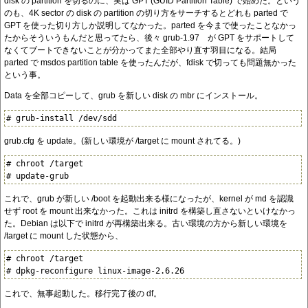
disk の partition を切るのに、実は GPT (GUID Partition Table) で始めた。という
のも、4K sector の disk の partition の切り方をサーチするとどれも parted で
GPT を使った切り方しか説明してなかった。parted を今まで使ったことなかっ
たからそういうもんだと思ってたら、後々 grub-1.97 が GPT をサポートして
なくてブートできないことが分かってまた全部やり直す羽目になる。結局
parted で msdos partition table を使ったんだが、fdisk で切っても問題無かった
という事。
Data を全部コピーして、grub を新しい disk の mbr にインストール。
grub.cfg を update。(新しい環境が /target に mount されてる。)
# chroot /target

これで、grub が新しい /boot を起動出来る様になったが、kernel が md を認識
せず root を mount 出来なかった。これは initrd を構築し直さないといけなかっ
た。Debian は以下で initrd が再構築出来る。古い環境の方から新しい環境を
/target に mount した状態から、
# chroot /target

これで、無事起動した。移行完了後の df。