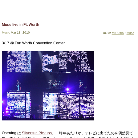
Muse live in Ft. Worth
Music
Mar 18, 2010
BGM:
MK Ultra
/
Muse
3/17 @ Fort Worth Convention Center
Opening は
Silversun Pickups
。一昨年あたりか、テレビに出てたのを偶然見て