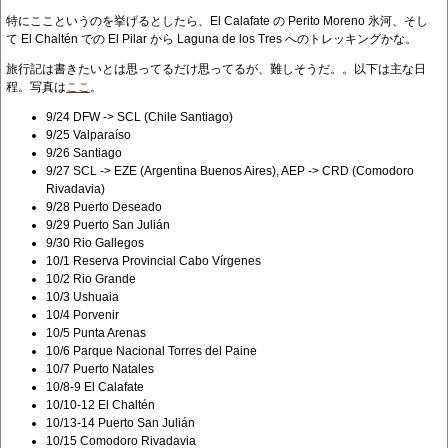
特にここというのを挙げるとしたら、El Calafate の Perito Moreno 氷河、そし
て El Chaltén での El Pilar から Laguna de los Tres へのトレッキングかな。
旅行記は書きたいとは思ってるだけ思ってるが、難しそうだ。。以下は主な日
程。写真は
ここ
。
9/24 DFW -> SCL (Chile Santiago)
9/25 Valparaíso
9/26 Santiago
9/27 SCL -> EZE (Argentina Buenos Aires), AEP -> CRD (Comodoro
Rivadavia)
9/28 Puerto Deseado
9/29 Puerto San Julián
9/30 Rio Gallegos
10/1 Reserva Provincial Cabo Vírgenes
10/2 Rio Grande
10/3 Ushuaia
10/4 Porvenir
10/5 Punta Arenas
10/6 Parque Nacional Torres del Paine
10/7 Puerto Natales
10/8-9 El Calafate
10/10-12 El Chaltén
10/13-14 Puerto San Julián
10/15 Comodoro Rivadavia