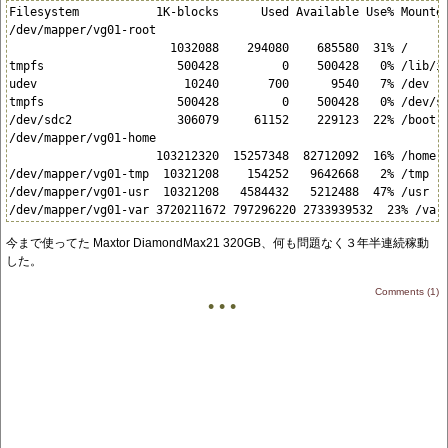
Filesystem           1K-blocks      Used Available Use% Mounted
/dev/mapper/vg01-root

                       1032088    294080    685580  31% /

tmpfs                   500428         0    500428   0% /lib/in
udev                     10240       700      9540   7% /dev

tmpfs                   500428         0    500428   0% /dev/sh
/dev/sdc2               306079     61152    229123  22% /boot

/dev/mapper/vg01-home

                     103212320  15257348  82712092  16% /home

/dev/mapper/vg01-tmp  10321208    154252   9642668   2% /tmp

/dev/mapper/vg01-usr  10321208   4584432   5212488  47% /usr

今まで使ってた Maxtor DiamondMax21 320GB、何も問題なく３年半連続稼動
した。
Comments (1)
• • •