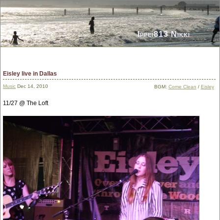
Ippei813 Nikki
Eisley live in Dallas
Music
Dec 14, 2010
BGM:
Come Clean
/
Eisley
11/27 @ The Loft