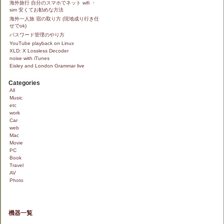
海外旅行 自分のスマホでネット wifi ・
sim 安くてお勧めな方法
海外一人旅 宿の取り方 (現地成り行き任
せでok)
パスワード管理のやり方
YouTube playback on Linux
XLD: X Lossless Decoder
noise with iTunes
Eisley and London Grammar live
Categories
All
Music
etc
work
Car
web
Mac
Movie
PC
Book
Travel
AV
Photo
機器一覧