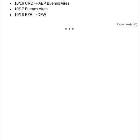
10/16 CRD -> AEP Buenos Aires
10/17 Buenos Aires
10/18 EZE -> DFW
Comments (0)
• • •