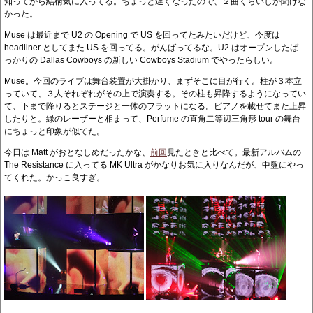
知ってから結構気に入ってる。ちょっと遅くなったので、２曲くらいしか聞けな
かった。
Muse は最近まで U2 の Opening で US を回ってたみたいだけど、今度は
headliner としてまた US を回ってる。がんばってるな。U2 はオープンしたば
っかりの Dallas Cowboys の新しい Cowboys Stadium でやったらしい。
Muse。今回のライブは舞台装置が大掛かり、まずそこに目が行く。柱が３本立
っていて、３人それぞれがその上で演奏する。その柱も昇降するようになってい
て、下まで降りるとステージと一体のフラットになる。ピアノを載せてまた上昇
したりと。緑のレーザーと相まって、Perfume の直角二等辺三角形 tour の舞台
にちょっと印象が似てた。
今日は Matt がおとなしめだったかな、
前回
見たときと比べて。最新アルバムの
The Resistance に入ってる MK Ultra がかなりお気に入りなんだが、中盤にやっ
てくれた。かっこ良すぎ。