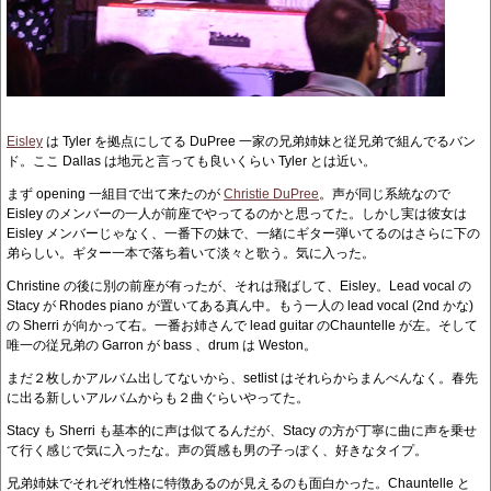
Eisley
は Tyler を拠点にしてる DuPree 一家の兄弟姉妹と従兄弟で組んでるバン
ド。ここ Dallas は地元と言っても良いくらい Tyler とは近い。
まず opening 一組目で出て来たのが
Christie DuPree
。声が同じ系統なので
Eisley のメンバーの一人が前座でやってるのかと思ってた。しかし実は彼女は
Eisley メンバーじゃなく、一番下の妹で、一緒にギター弾いてるのはさらに下の
弟らしい。ギター一本で落ち着いて淡々と歌う。気に入った。
Christine の後に別の前座が有ったが、それは飛ばして、Eisley。Lead vocal の
Stacy が Rhodes piano が置いてある真ん中。もう一人の lead vocal (2nd かな)
の Sherri が向かって右。一番お姉さんで lead guitar のChauntelle が左。そして
唯一の従兄弟の Garron が bass 、drum は Weston。
まだ２枚しかアルバム出してないから、setlist はそれらからまんべんなく。春先
に出る新しいアルバムからも２曲ぐらいやってた。
Stacy も Sherri も基本的に声は似てるんだが、Stacy の方が丁寧に曲に声を乗せ
て行く感じで気に入ったな。声の質感も男の子っぽく、好きなタイプ。
兄弟姉妹でそれぞれ性格に特徴あるのが見えるのも面白かった。Chauntelle と