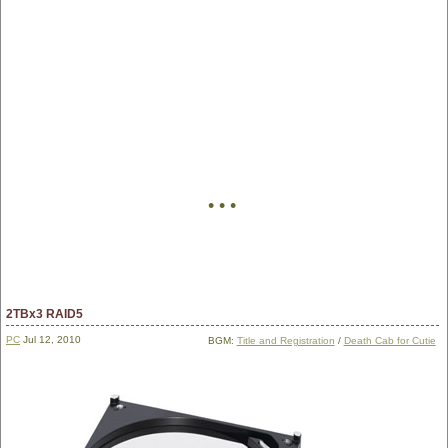
• • •
2TBx3 RAID5
PC
Jul 12, 2010
BGM:
Title and Registration
/
Death Cab for Cutie