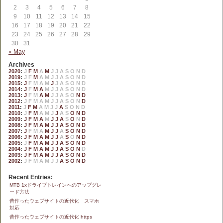
2
3
4
5
6
7
8
9
10
11
12
13
14
15
16
17
18
19
20
21
22
23
24
25
26
27
28
29
30
31
« May
Archives
2020
:
J
F
M
A
M
J
J
A
S
O
N
D
2019
:
J
F
M
A
M
J
J
A
S
O
N
D
2015
:
J
F
M
A
M
J
J
A
S
O
N
D
2014
:
J
F
M
A
M
J
J
A
S
O
N
D
2013
:
J
F
M
A
M
J
J
A
S
O
N
D
2012
:
J
F
M
A
M
J
J
A
S
O
N
D
2011
:
J
F
M
A
M
J
J
A
S
O
N
D
2010
:
J
F
M
A
M
J
J
A
S
O
N
D
2009
:
J
F
M
A
M
J
J
A
S
O
N
D
2008
:
J
F
M
A
M
J
J
A
S
O
N
D
2007
:
J
F
M
A
M
J
J
A
S
O
N
D
2006
:
J
F
M
A
M
J
J
A
S
O
N
D
2005
:
J
F
M
A
M
J
J
A
S
O
N
D
2004
:
J
F
M
A
M
J
J
A
S
O
N
D
2003
:
J
F
M
A
M
J
J
A
S
O
N
D
2002
:
J
F
M
A
M
J
J
A
S
O
N
D
Recent Entries:
MTB 1xドライブトレインへのアップグレ
ード方法
昔作ったウェブサイトの近代化 スマホ
対応
昔作ったウェブサイトの近代化 https