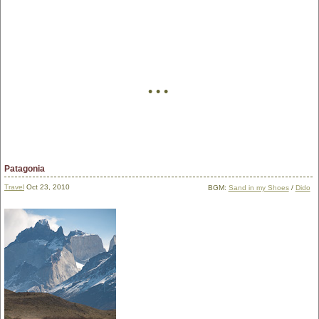
• • •
Patagonia
Travel
Oct 23, 2010
BGM:
Sand in my Shoes
/
Dido