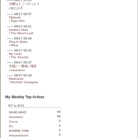
------- 09/17 01:01
日曜はどこへ行った？
/
松たか子
------- 09/17 00:57
Fljótavík
/
Sigur Rós
------- 09/17 00:51
Eastern Glow
/
The Album Leaf
------- 09/17 00:46
Plug In Baby
/
Muse
------- 09/17 00:42
My Lover
/
The Sounds
------- 09/17 00:37
天国に一番遠い場所
/
moumoon
------- 09/17 00:33
Elephants
/
Rachael Yamagata
My Weekly Top Artists
9/7 to 9/13
69
BAND-MAID
58
moumoon
5
Cocco
4
B'z
4
BONNIE PINK
4
Hooverphonic