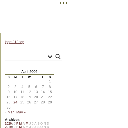
• • •
Ippei813 top
April 2006
S
M
T
W
T
F
S
1
2
3
4
5
6
7
8
9
10
11
12
13
14
15
16
17
18
19
20
21
22
23
24
25
26
27
28
29
30
« Mar
May »
Archives
2020
:
J
F
M
A
M
J
J
A
S
O
N
D
2019
:
J
F
M
A
M
J
J
A
S
O
N
D