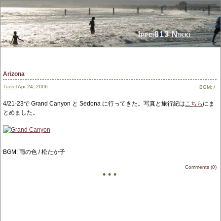
Ippei813 Nikki
Arizona
Travel
Apr 24, 2006
BGM:
/
4/21-23で Grand Canyon と Sedona に行ってきた。写真と旅行紀は
こちら
にま
とめました。
BGM: 雨の色 / 松たか子
Comments (0)
• • •