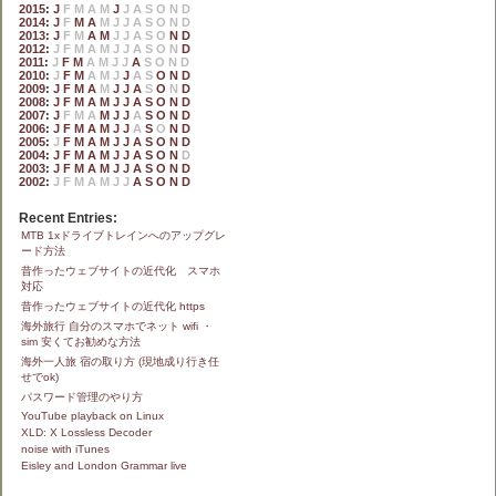
2015
:
J
F
M
A
M
J
J
A
S
O
N
D
2014
:
J
F
M
A
M
J
J
A
S
O
N
D
2013
:
J
F
M
A
M
J
J
A
S
O
N
D
2012
:
J
F
M
A
M
J
J
A
S
O
N
D
2011
:
J
F
M
A
M
J
J
A
S
O
N
D
2010
:
J
F
M
A
M
J
J
A
S
O
N
D
2009
:
J
F
M
A
M
J
J
A
S
O
N
D
2008
:
J
F
M
A
M
J
J
A
S
O
N
D
2007
:
J
F
M
A
M
J
J
A
S
O
N
D
2006
:
J
F
M
A
M
J
J
A
S
O
N
D
2005
:
J
F
M
A
M
J
J
A
S
O
N
D
2004
:
J
F
M
A
M
J
J
A
S
O
N
D
2003
:
J
F
M
A
M
J
J
A
S
O
N
D
2002
:
J
F
M
A
M
J
J
A
S
O
N
D
Recent Entries:
MTB 1xドライブトレインへのアップグレ
ード方法
昔作ったウェブサイトの近代化 スマホ
対応
昔作ったウェブサイトの近代化 https
海外旅行 自分のスマホでネット wifi ・
sim 安くてお勧めな方法
海外一人旅 宿の取り方 (現地成り行き任
せでok)
パスワード管理のやり方
YouTube playback on Linux
XLD: X Lossless Decoder
noise with iTunes
Eisley and London Grammar live