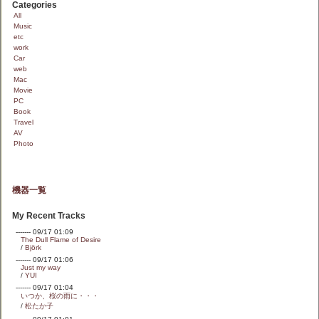
Categories
All
Music
etc
work
Car
web
Mac
Movie
PC
Book
Travel
AV
Photo
機器一覧
My Recent Tracks
------- 09/17 01:09
The Dull Flame of Desire
/
Björk
------- 09/17 01:06
Just my way
/
YUI
------- 09/17 01:04
いつか、桜の雨に・・・
/
松たか子