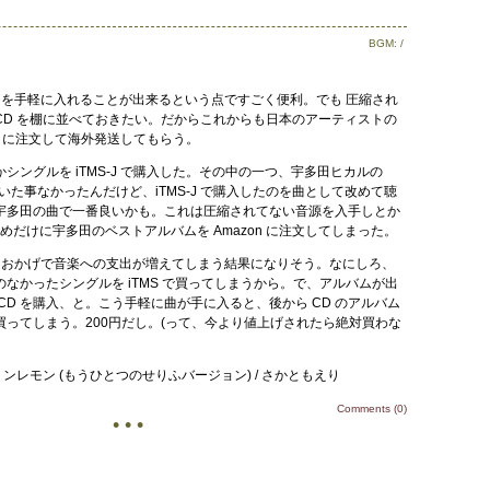
BGM:
/
い曲を手軽に入れることが出来るという点ですごく便利。でも 圧縮され
CD を棚に並べておきたい。だからこれからも日本のアーティストの
o.jp に注文して海外発送してもらう。
シングルを iTMS-J で購入した。その中の一つ、宇多田ヒカルの
しか聴いた事なかったんだけど、iTMS-J で購入したのを曲として改めて聴
宇多田の曲で一番良いかも。これは圧縮されてない音源を入手しとか
ためだけに宇多田のベストアルバムを Amazon に注文してしまった。
来たおかげで音楽への支出が増えてしまう結果になりそう。なにしろ、
事のなかったシングルを iTMS で買ってしまうから。で、アルバムが出
CD を購入、と。こう手軽に曲が手に入ると、後から CD のアルバム
ってしまう。200円だし。(って、今より値上げされたら絶対買わな
リンレモン (もうひとつのせりふバージョン) / さかともえり
Comments (0)
• • •