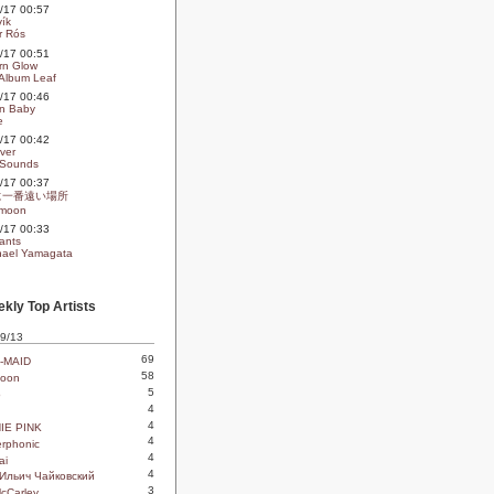
09/17 00:57
vík
r Rós
09/17 00:51
rn Glow
Album Leaf
09/17 00:46
In Baby
e
09/17 00:42
ver
 Sounds
09/17 00:37
に一番遠い場所
moon
09/17 00:33
ants
ael Yamagata
kly Top Artists
 9/13
69
-MAID
58
oon
5
o
4
4
IE PINK
4
rphonic
4
ai
4
Ильич Чайковский
3
McCarley