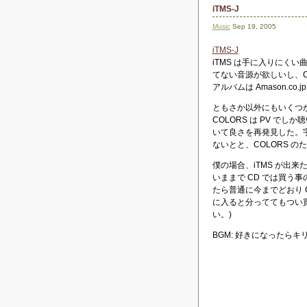
iTMS-J
Music
Sep 19, 2005
iTMS-J
iTMS は手に入りにく
てない音源が欲しいし、
アルバムは Amason.c
ともさか以外にもいくつか
COLORS は PV で
いて良さを再発見した。
ないとと、COLORS の
僕の場合、iTMS が出
いままで CD では買う
たら普通に今までどおり 
に入ると分っててもつい買
い。)
BGM: 好きになったらキ