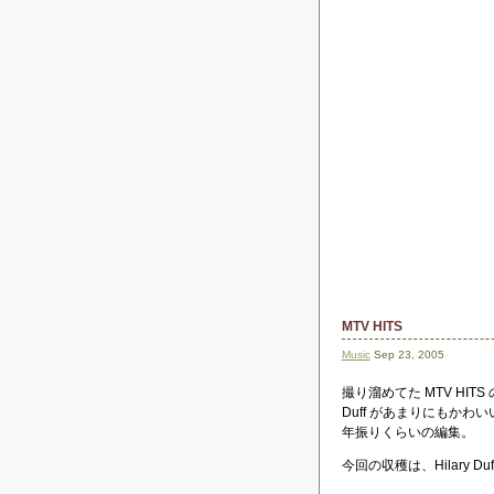
MTV HITS
Music
Sep 23, 2005
撮り溜めてた MTV HIT
Duff があまりにもかわい
年振りくらいの編集。
今回の収穫は、Hilary Duff 