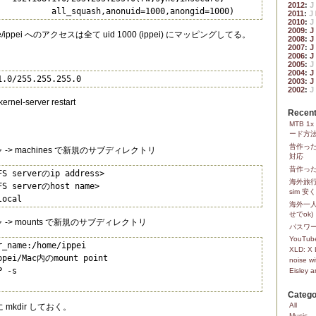
2012
:
J
           all_squash,anonuid=1000,anongid=1000)
2011
:
J
2010
:
J
2009
:
J
e/ippei へのアクセスは全て uid 1000 (ippei) にマッピングしてる。
2008
:
J
2007
:
J
2006
:
J
2005
:
J
2004
:
J
1.0/255.255.255.0
2003
:
J
2002
:
J
s-kernel-server restart
Recent
MTB 
ード方
昔作っ
ジャ -> machines で新規のサブディレクトリ
対応
昔作った
FS serverのip address>

海外旅行
FS serverのhost name>

sim 
local
海外一人
せでok)
ジャ -> mounts で新規のサブディレクトリ
パスワ
YouTube
_name:/home/ippei

XLD: X 
ppei/Mac内のmount point

noise wi
 -s

Eisley 
Catego
All
先に mkdir しておく。
Music