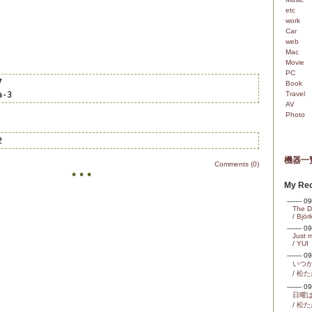
etc
work
Car
web
Mac
Movie
PC


Book
a-3
Travel
AV
Photo
2
機器一
Comments (0)
• • •
My Rec
------- 
The Du
/
Björ
------- 
Just 
/
YUI
------- 
いつ
/
松た
------- 
日曜
/
松た