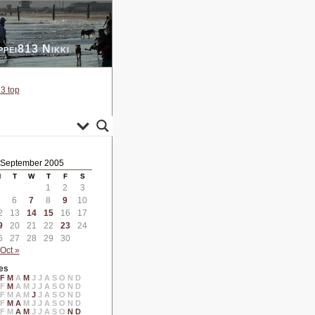
ppei813 Nikki
3 top
September 2005
M
T
W
T
F
S
1
2
3
6
7
8
9
10
2
13
14
15
16
17
9
20
21
22
23
24
6
27
28
29
30
Oct »
es
F
M
A
M
J
J
A
S
O
N
D
F
M
A
M
J
J
A
S
O
N
D
F
M
A
M
J
J
A
S
O
N
D
F
M
A
M
J
J
A
S
O
N
D
F
M
A
M
J
J
A
S
O
N
D