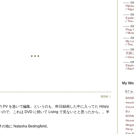
------- 
Fljóta
/
Sigu
------- 
Easte
/
The 
------- 
Plug 
/
Mus
------- 
My Lo
/
The
------- 
天国
• • •
/
mou
------- 
Eleph
/
Rach
My Wee
9/7 to
BGM:
/
BAND
moum
S の PV を急いで編集。というのも、昨日録画した中に入ってた Hilary
Cocc
いので、これは DVD に焼いて Living で見ないとと思ったから。。半
B'z
BONN
Hoove
Mogw
の他に Natasha Bedingfield。
Пётр 
Erin 