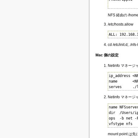
             
NFS 経由の /hom
/etc/hosts.allow
ALL: 192.168.
cd /etc/init.d; ./nf
Mac 側の設定
Netinfo マネー
ip_address <N
name       <N
serves     ./
Netinfo マネー
name NFSserver
dir  /Users/i
ops  -b net -P
vfstype nfs
mount point は