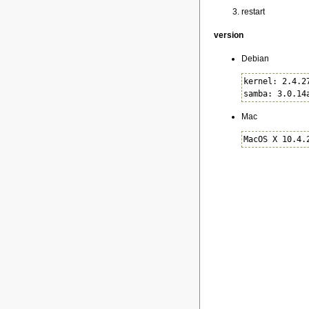
restart
version
Debian
kernel: 2.4.27
samba: 3.0.14
Mac
MacOS X 10.4.