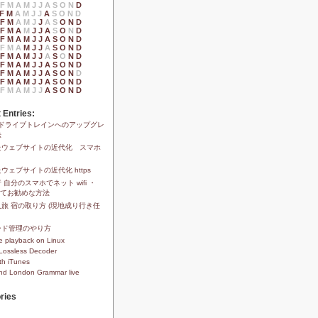
F
M
A
M
J
J
A
S
O
N
D
F
M
A
M
J
J
A
S
O
N
D
F
M
A
M
J
J
A
S
O
N
D
F
M
A
M
J
J
A
S
O
N
D
F
M
A
M
J
J
A
S
O
N
D
F
M
A
M
J
J
A
S
O
N
D
F
M
A
M
J
J
A
S
O
N
D
F
M
A
M
J
J
A
S
O
N
D
F
M
A
M
J
J
A
S
O
N
D
F
M
A
M
J
J
A
S
O
N
D
F
M
A
M
J
J
A
S
O
N
D
 Entries:
1xドライブトレインへのアップグレ
法
たウェブサイトの近代化 スマホ
ウェブサイトの近代化 https
 自分のスマホでネット wifi ・
安くてお勧めな方法
旅 宿の取り方 (現地成り行き任
ード管理のやり方
 playback on Linux
Lossless Decoder
th iTunes
and London Grammar live
ries