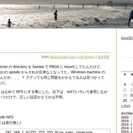
I
Ippei81
BGM:
Never Ending Story (CM Version)
/
坂本美雨
ver の directory を Samba で PBG4 に mount してたんだけど、
の頃かの update からそれが出来なくなってた。Windows machine の
S
unt 出来るんだが、、、？ ググッても同じ問題をかかえてる人は見つかって
った。
4
5
11
1
a は止めて NFS にする事にした。以下は、netでいろいろ参照しなが
18
1
いうだけで、正しい設定かどうかは不明。
25
2
« Aug
Archiv
with NFS
2020
:
J
2019
:
J
(実際には改行無し)
2015
:
J
2014
:
J
2013
:
J
   192.168.1.0/255.255.255.0(rw,sync,insecure,
