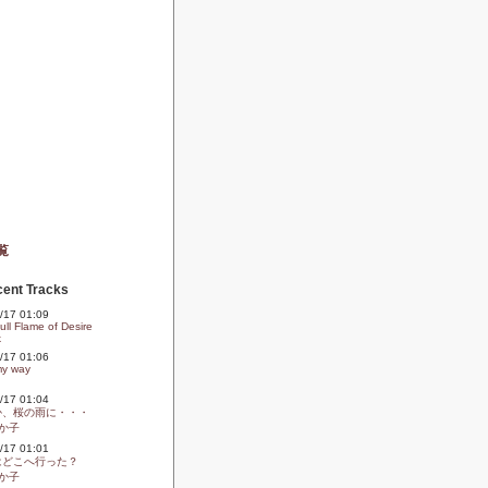
覧
ent Tracks
09/17 01:09
ll Flame of Desire
k
09/17 01:06
my way
09/17 01:04
か、桜の雨に・・・
か子
09/17 01:01
はどこへ行った？
か子