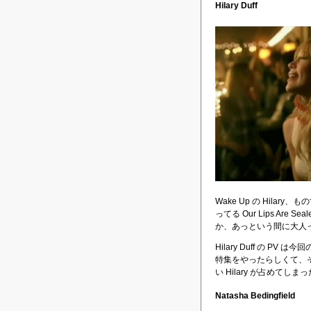
Hilary Duff
Wake Up の Hila
ってる Our Lips A
か、あっという間に大人
Hilary Duff の PV
特集をやったらしくて、その
い Hilary が占めてしま
Natasha Bedingfield