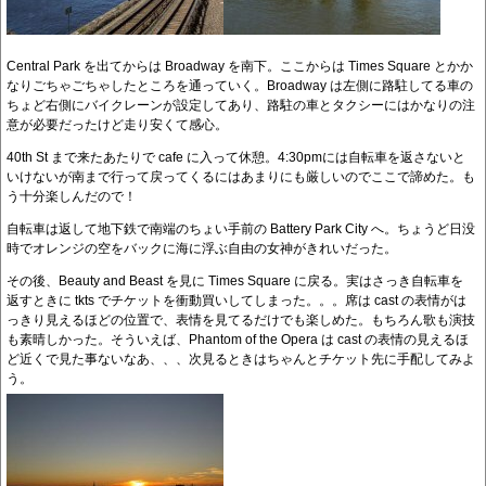
Central Park を出てからは Broadway を南下。ここからは Times Square とかか
なりごちゃごちゃしたところを通っていく。Broadway は左側に路駐してる車の
ちょど右側にバイクレーンが設定してあり、路駐の車とタクシーにはかなりの注
意が必要だったけど走り安くて感心。
40th St まで来たあたりで cafe に入って休憩。4:30pmには自転車を返さないと
いけないが南まで行って戻ってくるにはあまりにも厳しいのでここで諦めた。も
う十分楽しんだので！
自転車は返して地下鉄で南端のちょい手前の Battery Park City へ。ちょうど日没
時でオレンジの空をバックに海に浮ぶ自由の女神がきれいだった。
その後、Beauty and Beast を見に Times Square に戻る。実はさっき自転車を
返すときに tkts でチケットを衝動買いしてしまった。。。席は cast の表情がは
っきり見えるほどの位置で、表情を見てるだけでも楽しめた。もちろん歌も演技
も素晴しかった。そういえば、Phantom of the Opera は cast の表情の見えるほ
ど近くで見た事ないなあ、、、次見るときはちゃんとチケット先に手配してみよ
う。