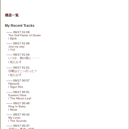
機器一覧
My Recent Tracks
------- 09/17 01:09
The Dull Flame of Desire
/
Björk
------- 09/17 01:06
Just my way
/
YUI
------- 09/17 01:04
いつか、桜の雨に・・・
/
松たか子
------- 09/17 01:01
日曜はどこへ行った？
/
松たか子
------- 09/17 00:57
Fljótavík
/
Sigur Rós
------- 09/17 00:51
Eastern Glow
/
The Album Leaf
------- 09/17 00:46
Plug In Baby
/
Muse
------- 09/17 00:42
My Lover
/
The Sounds
------- 09/17 00:37