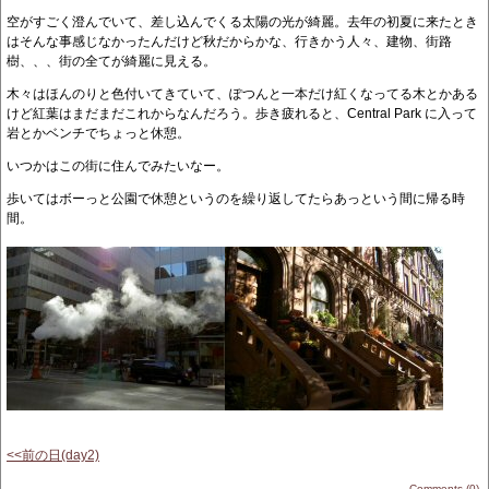
空がすごく澄んでいて、差し込んでくる太陽の光が綺麗。去年の初夏に来たとき
はそんな事感じなかったんだけど秋だからかな、行きかう人々、建物、街路
樹、、、街の全てが綺麗に見える。
木々はほんのりと色付いてきていて、ぽつんと一本だけ紅くなってる木とかある
けど紅葉はまだまだこれからなんだろう。歩き疲れると、Central Park に入って
岩とかベンチでちょっと休憩。
いつかはこの街に住んでみたいなー。
歩いてはボーっと公園で休憩というのを繰り返してたらあっという間に帰る時
間。
<<前の日(day2)
Comments (0)