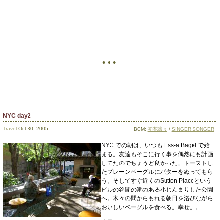
• • •
NYC day2
Travel
Oct 30, 2005
BGM:
初花凛々
/
SINGER SONGER
NYC での朝は、いつも Ess-a Bagel で始
まる。友達もそこに行く事を偶然にも計画
してたのでちょうど良かった。トーストし
たプレーンベーグルにバターをぬってもら
う。そしてすぐ近くのSutton Placeという
ビルの谷間の滝のある小じんまりした公園
へ。木々の間からもれる朝日を浴びながら
おいしいベーグルを食べる。幸せ。。