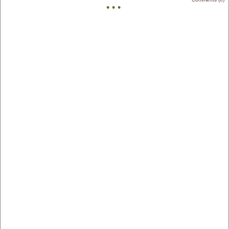
• • •