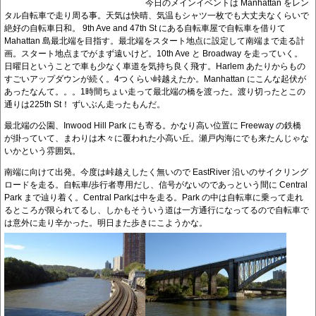
今日のメインイベントは Manhattan をレン
タル自転車で走り周る事。天気は快晴、気温もシャツ一枚でも大丈夫なくらいで
絶好の自転車日和。 9th Ave and 47th St にある自転車屋で自転車を借りて
Mahattan 島最北端を目指す。最北端をスタート地点に設定して南端まで走る計
画。スタート地点までがまず遠いけど。10th Ave と Broadway を走っていく。
日曜日ということで車も少なく車道を気持ち良く飛す。Harlem あたりからもの
すごいアップダウンが続く。4つくらい峠越えたか。Manhattan にこんな起伏が
あったなんて。。。1時間ちょい走って最北端の橋を渡った。渡り切ったとこの
通りは225th St！ ずいぶん走ったもんだ。
最北端の公園、Inwood Hill Park にも寄る。かなり高い位置に Freeway の鉄橋
が掛っていて、まわりは木々に覆われた小高い丘。瀬戸内海にでも来たんじゃな
いかという雰囲気。
南端に向けて出発。今度は峠越えしたく無いので EastRiver 沿いのサイクリング
ロードを走る。自転車/歩行者専用だし、信号がないのであっという間に Central
Park まで辿り着く。Central Parkは中を走る。Park の中は自転車に乗って走れ
るところが限られてるし、しかもそういう道は一方通行になってるので自転車で
は意外に走り辛かった。明日また歩きにこようかな。