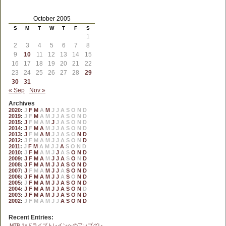
October 2005
S
M
T
W
T
F
S
1
2
3
4
5
6
7
8
9
10
11
12
13
14
15
16
17
18
19
20
21
22
23
24
25
26
27
28
29
30
31
« Sep
Nov »
Archives
2020
:
J
F
M
A
M
J
J
A
S
O
N
D
2019
:
J
F
M
A
M
J
J
A
S
O
N
D
2015
:
J
F
M
A
M
J
J
A
S
O
N
D
2014
:
J
F
M
A
M
J
J
A
S
O
N
D
2013
:
J
F
M
A
M
J
J
A
S
O
N
D
2012
:
J
F
M
A
M
J
J
A
S
O
N
D
2011
:
J
F
M
A
M
J
J
A
S
O
N
D
2010
:
J
F
M
A
M
J
J
A
S
O
N
D
2009
:
J
F
M
A
M
J
J
A
S
O
N
D
2008
:
J
F
M
A
M
J
J
A
S
O
N
D
2007
:
J
F
M
A
M
J
J
A
S
O
N
D
2006
:
J
F
M
A
M
J
J
A
S
O
N
D
2005
:
J
F
M
A
M
J
J
A
S
O
N
D
2004
:
J
F
M
A
M
J
J
A
S
O
N
D
2003
:
J
F
M
A
M
J
J
A
S
O
N
D
2002
:
J
F
M
A
M
J
J
A
S
O
N
D
Recent Entries:
MTB 1xドライブトレインへのアップグレ