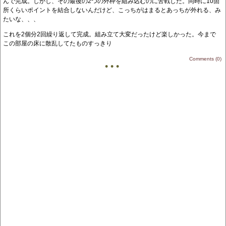
んで完成。しかし、その最後の2つの外枠を組み込むのに苦戦した。同時に10箇
所くらいポイントを結合しないんだけど、こっちがはまるとあっちが外れる、み
たいな、、、
これを2個分2回繰り返して完成。組み立て大変だったけど楽しかった。今まで
この部屋の床に散乱してたものすっきり
Comments (0)
• • •