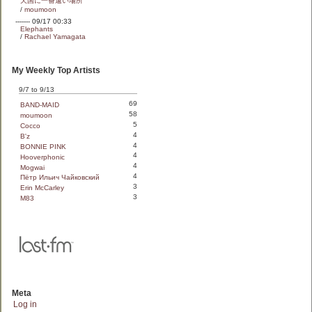
天国に一番遠い場所
/
moumoon
------- 09/17 00:33
Elephants
/
Rachael Yamagata
My Weekly Top Artists
9/7 to 9/13
69
BAND-MAID
58
moumoon
5
Cocco
4
B'z
4
BONNIE PINK
4
Hooverphonic
4
Mogwai
4
Пётр Ильич Чайковский
3
Erin McCarley
3
M83
Meta
Log in