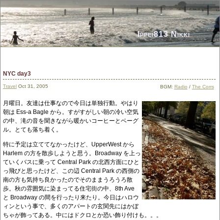
Ippei813 Nikki
NYC day3
Travel
Oct 31, 2005
BGM:
Radio
/
The Corrs
月曜日。友達は仕事なので今日は単独行動。やはり
朝は Ess-a Bagle から。すがすがしい朝の冷い空気
の中、滝の音を聞きながら暖かいコーヒーとベーグ
ル。とても落ち着く。
特に予定は立ててなかったけど、UpperWest から
Harlem の方を散歩しようと思う。Broadway を上っ
ていくバスに乗って Central Park の北西方面にひと
っ飛びと思ったけど、この辺 Central Park の西側の
南の方も気持ち良かったのでそのままうろうろ散
歩。秋の雰囲気に染まってる住宅街の中、8th Ave
と Broadway の間を行ったり来たり。今日はハロウ
ィンという事で、多くのアパートの玄関先にはかぼ
ちゃが飾ってある。中にはドクロとか恐い飾り付けも。。。