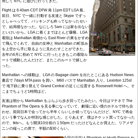
用して NYC に遊びに行ってきた。
Flight は 6:40am CDT DFW 発 11pm EDT LGA 着。
前日、NYC で一緒に行動する友達と Skype でずっ
としゃべってて、パッキングも終ってなかったせい
で、結局寝なかった。なにしろ 5am には家を出ない
といけいから。LGA に着くまでほとんど爆睡。LGA
着陸は Manhattan 南側から East River の東をかすめ
て飛んでくれて、自由の女神と Manhattan の町並み
を上空から手に取るように見わたすことができた。
去年の6月に初めて NYC に行ったときもこの着陸ル
ートで感動したんだけど、またこのルートで嬉しか
った。
Manhattan への移動は、LGA の Bagage claim を出たとこにある Hudson News
書店で 7days MTA pass を買い、M60 バスで Manhattan 入り。Lexinton 125st
で 地下鉄に乗り替えて Grand Central の近くに位置する Roosevelt Hotel へ。そ
こまでちょうど1時間ほど。
友達は朝から Manhattan をぶらぶら歩き回ってたみたい。今日はマチネで The
Phantom of The Opera を見る事になっていて、劇場に近い僕のホテルで待ち合
わせ。前回日本で会ってから半年くらいしか経ってないんだけど、NYC で再会
という事でなんか特別な感じがした。とりあえず、僕はチケット買ってなかった
ので、tktsへ。もう開演10分前の 1:50pm だったけどなんとか買えた。リアメザ
ニンの端っこの席で、半額の$30くらい。
今回の注目は Phantom が Hugh Panora か