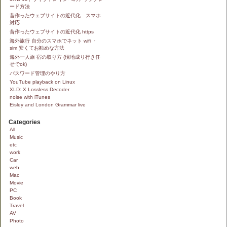
ード方法
昔作ったウェブサイトの近代化 スマホ
対応
昔作ったウェブサイトの近代化 https
海外旅行 自分のスマホでネット wifi ・
sim 安くてお勧めな方法
海外一人旅 宿の取り方 (現地成り行き任
せでok)
パスワード管理のやり方
YouTube playback on Linux
XLD: X Lossless Decoder
noise with iTunes
Eisley and London Grammar live
Categories
All
Music
etc
work
Car
web
Mac
Movie
PC
Book
Travel
AV
Photo