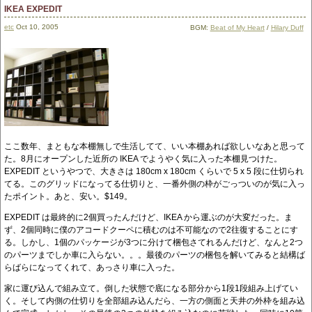
IKEA EXPEDIT
etc
Oct 10, 2005
BGM:
Beat of My Heart
/
Hilary Duff
ここ数年、まともな本棚無しで生活してて、いい本棚あれば欲しいなあと思って
た。8月にオープンした近所の IKEA でようやく気に入った本棚見つけた。
EXPEDIT というやつで、大きさは 180cm x 180cm くらいで 5 x 5 段に仕切られ
てる。このグリッドになってる仕切りと、一番外側の枠がごっついのが気に入っ
たポイント。あと、安い。$149。
EXPEDIT は最終的に2個買ったんだけど、IKEA から運ぶのが大変だった。ま
ず、2個同時に僕のアコードクーペに積むのは不可能なので2往復することにす
る。しかし、1個のパッケージが3つに分けて梱包さてれるんだけど、なんと2つ
のパーツまでしか車に入らない。。。最後のパーツの梱包を解いてみると結構ば
らばらになってくれて、あっさり車に入った。
家に運び込んで組み立て。倒した状態で底になる部分から1段1段組み上げてい
く。そして内側の仕切りを全部組み込んだら、一方の側面と天井の外枠を組み込