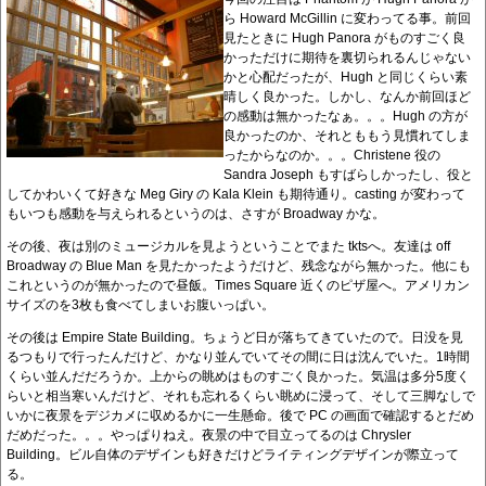
ら Howard McGillin に変わってる事。前回
見たときに Hugh Panora がものすごく良
かっただけに期待を裏切られるんじゃない
かと心配だったが、Hugh と同じくらい素
晴しく良かった。しかし、なんか前回ほど
の感動は無かったなぁ。。。Hugh の方が
良かったのか、それとももう見慣れてしま
ったからなのか。。。Christene 役の
Sandra Joseph もすばらしかったし、役と
してかわいくて好きな Meg Giry の Kala Klein も期待通り。casting が変わって
もいつも感動を与えられるというのは、さすが Broadway かな。
その後、夜は別のミュージカルを見ようということでまた tktsへ。友達は off
Broadway の Blue Man を見たかったようだけど、残念ながら無かった。他にも
これというのが無かったので昼飯。Times Square 近くのピザ屋へ。アメリカン
サイズのを3枚も食べてしまいお腹いっぱい。
その後は Empire State Building。ちょうど日が落ちてきていたので。日没を見
るつもりで行ったんだけど、かなり並んでいてその間に日は沈んでいた。1時間
くらい並んだだろうか。上からの眺めはものすごく良かった。気温は多分5度く
らいと相当寒いんだけど、それも忘れるくらい眺めに浸って、そして三脚なしで
いかに夜景をデジカメに収めるかに一生懸命。後で PC の画面で確認するとだめ
だめだった。。。やっぱりねえ。夜景の中で目立ってるのは Chrysler
Building。ビル自体のデザインも好きだけどライティングデザインが際立って
る。