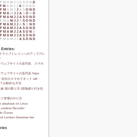
F
M
A
M
J
J
A
S
O
N
D
F
M
A
M
J
J
A
S
O
N
D
F
M
A
M
J
J
A
S
O
N
D
F
M
A
M
J
J
A
S
O
N
D
F
M
A
M
J
J
A
S
O
N
D
F
M
A
M
J
J
A
S
O
N
D
F
M
A
M
J
J
A
S
O
N
D
F
M
A
M
J
J
A
S
O
N
D
F
M
A
M
J
J
A
S
O
N
D
F
M
A
M
J
J
A
S
O
N
D
F
M
A
M
J
J
A
S
O
N
D
 Entries:
1xドライブトレインへのアップグレ
法
たウェブサイトの近代化 スマホ
ウェブサイトの近代化 https
 自分のスマホでネット wifi ・
安くてお勧めな方法
旅 宿の取り方 (現地成り行き任
ード管理のやり方
 playback on Linux
Lossless Decoder
th iTunes
and London Grammar live
ries