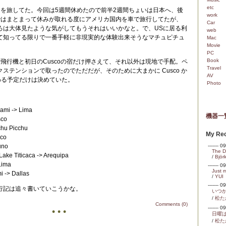
etc
でペルーを旅してた。今回は5週間休めたので前半2週間ちょいは日本へ、後
work
ではまとまって休みが取れる度にアメリカ国内を車で旅行してたが、
Car
ろは大体見たような気がしてもうそれはいいかなと。で、USに居る利
web
て知ってる限りで一番手軽に非現実的な体験出来そうなマチュピチュ
Mac
Movie
PC
Book
ッジで飛行機と初日のCuscoの宿だけ押さえて、それ以外は現地で手配。ペ
Travel
ステンションで取ったのでただだが、そのために大まかに Cusco か
AV
で終わる予定だけは決めていた。
Photo
iami -> Lima
機器一
sco
chu Picchu
My Rec
sco
uno
------- 
The Du
Lake Titicaca -> Arequipa
/
Björ
Lima
------- 
Just 
i -> Dallas
/
YUI
------- 
行記は追々書いていこうかな。
いつ
/
松た
Comments (0)
------- 
• • •
日曜
/
松た