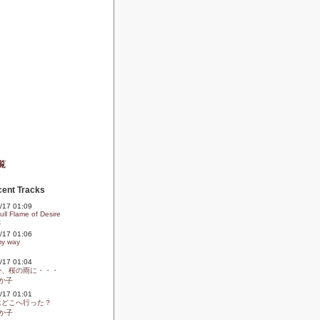
覧
ent Tracks
09/17 01:09
ll Flame of Desire
k
09/17 01:06
my way
09/17 01:04
か、桜の雨に・・・
か子
09/17 01:01
はどこへ行った？
か子