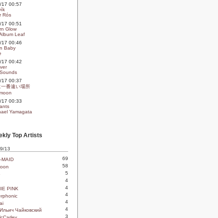
09/17 00:57
vík
r Rós
09/17 00:51
rn Glow
Album Leaf
09/17 00:46
In Baby
e
09/17 00:42
ver
 Sounds
09/17 00:37
に一番遠い場所
moon
09/17 00:33
ants
ael Yamagata
kly Top Artists
 9/13
69
-MAID
58
oon
5
o
4
4
IE PINK
4
rphonic
4
ai
4
Ильич Чайковский
3
McCarley