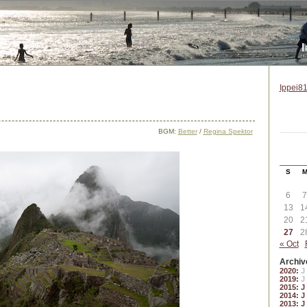
I
Ippei81
BGM:
Better
/
Regina Spektor
S
6
7
13
1
20
2
27
2
« Oct
Archiv
2020
:
J
2019
:
J
2015
:
J
2014
:
J
2013
:
J