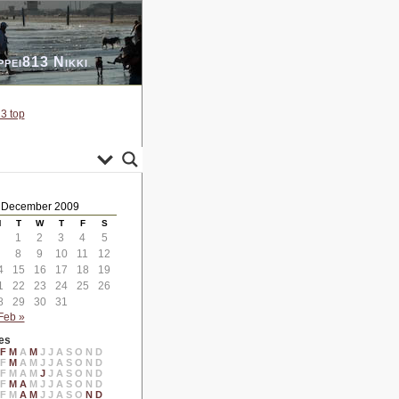
ppei813 Nikki
3 top
December 2009
M
T
W
T
F
S
1
2
3
4
5
8
9
10
11
12
4
15
16
17
18
19
1
22
23
24
25
26
8
29
30
31
Feb »
es
F
M
A
M
J
J
A
S
O
N
D
F
M
A
M
J
J
A
S
O
N
D
F
M
A
M
J
J
A
S
O
N
D
F
M
A
M
J
J
A
S
O
N
D
F
M
A
M
J
J
A
S
O
N
D