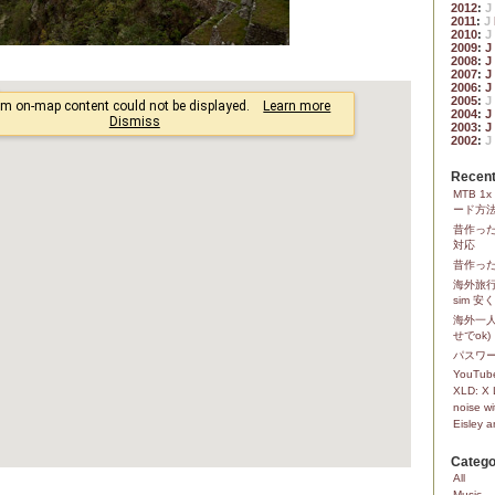
2012
:
J
2011
:
J
2010
:
J
2009
:
J
2008
:
J
2007
:
J
2006
:
J
2005
:
J
2004
:
J
2003
:
J
2002
:
J
Recent
MTB 
ード方
昔作っ
対応
昔作った
海外旅行
sim 
海外一人
せでok)
パスワ
YouTube
XLD: X 
noise wi
Eisley 
Catego
All
Music