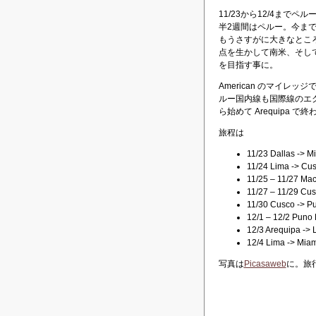
11/23から12/4ま
半2週間はペルー。今ま
もうさすがに大きなとこ
点を生かして南米、そし
を目指す事に。
American のマイレ
ルー国内線も国際線のエク
ら始めて Arequipa 
旅程は
11/23 Dallas -> M
11/24 Lima -> Cu
11/25 – 11/27 Ma
11/27 – 11/29 Cu
11/30 Cusco -> P
12/1 – 12/2 Puno 
12/3 Arequipa -> 
12/4 Lima -> Miam
写真は
Picasaweb
に。旅