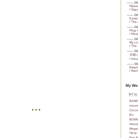
------- 
Fljóta
/
Sigu
------- 
Easte
/
The 
------- 
Plug 
/
Mus
------- 
My Lo
/
The
------- 
天国
/
mou
------- 
Eleph
/
Rach
My Wee
9/7 to
BAND
moum
• • •
Cocc
B'z
BONN
Hoove
Mogw
Пётр 
Erin 