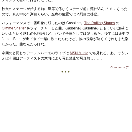
ディングで聴いて好きになった。
彼女のステージが始まる前に座席関係なくステージ前に流れ込んで ok になった
ので、真ん中の５列目くらい、座席の位置では２列目に移動。
パフォーマンスで一番印象に残ったのは Gasoline。
The Rolling Stones
の
Gimme Shelter
をフィーチャーした曲。Gasoline♪ Gasoline♪ ともういい加減に
いいよという感じの歌詞だけど、バンド全体としては楽しめた。後半には途中で
James Blunt が出て来て一緒に歌ったんだけど、彼の視線が熱くてそれもまた楽
しかった。曲なんだっけな。
今回のと同じツアーメンバーでのライブは
MSN Music
でも見れる。あ、そうい
えば今回はアーティストの意向により写真禁止で写真無し。。。
Comments (0)
• • •