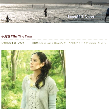
Ippei813 Nikki
手嶌葵 / The Ting Tings
Music
Aug 18, 2008
BGM:
Life is Like a Boat (ツキアカリエフゥライブ version)
/
Rie fu