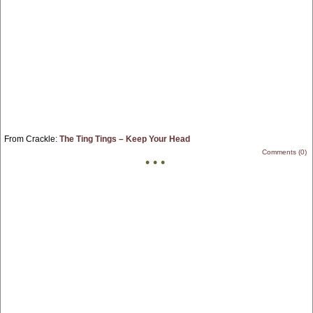
From Crackle:
The Ting Tings – Keep Your Head
Comments (0)
• • •