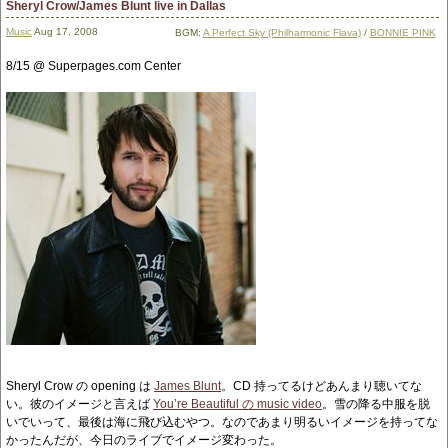
Sheryl Crow/James Blunt live in Dallas
Music
Aug 17, 2008
BGM:
A Perfect Sky (Philharmonic Flava)
/
BONNIE PINK
8/15 @ Superpages.com Center
Sheryl Crow の opening は
James Blunt
。CD 持ってるけどあんまり聴いてな
い。彼のイメージと言えば
You’re Beautiful の music video
。雪の降る中服を脱
いでいって、最後は海に飛び込むやつ。なのであまり明るいイメージを持ってな
かったんだが、今日のライブでイメージ変わった。