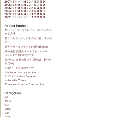
2007
:
J
F
M
A
M
J
J
A
S
O
N
D
2006
:
J
F
M
A
M
J
J
A
S
O
N
D
2005
:
J
F
M
A
M
J
J
A
S
O
N
D
2004
:
J
F
M
A
M
J
J
A
S
O
N
D
2003
:
J
F
M
A
M
J
J
A
S
O
N
D
2002
:
J
F
M
A
M
J
J
A
S
O
N
D
Recent Entries:
MTB 1xドライブトレインへのアップグレ
ード方法
昔作ったウェブサイトの近代化 スマホ
対応
昔作ったウェブサイトの近代化 https
海外旅行 自分のスマホでネット wifi ・
sim 安くてお勧めな方法
海外一人旅 宿の取り方 (現地成り行き任
せでok)
パスワード管理のやり方
YouTube playback on Linux
XLD: X Lossless Decoder
noise with iTunes
Eisley and London Grammar live
Categories
All
Music
etc
work
Car
web