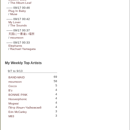
/
The Album Leaf
------- 09/17 00:46
Plug In Baby
/
Muse
------- 09/17 00:42
My Lover
/
The Sounds
------- 09/17 00:37
天国に一番遠い場所
/
moumoon
------- 09/17 00:33
Elephants
/
Rachael Yamagata
My Weekly Top Artists
9/7 to 9/13
69
BAND-MAID
58
moumoon
5
Cocco
4
B'z
4
BONNIE PINK
4
Hooverphonic
4
Mogwai
4
Пётр Ильич Чайковский
3
Erin McCarley
3
M83