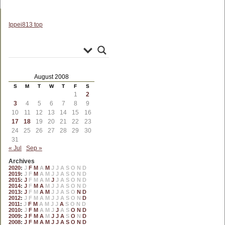
Ippei813 top
August 2008
S
M
T
W
T
F
S
1
2
3
4
5
6
7
8
9
10
11
12
13
14
15
16
17
18
19
20
21
22
23
24
25
26
27
28
29
30
31
« Jul
Sep »
Archives
2020
:
J
F
M
A
M
J
J
A
S
O
N
D
2019
:
J
F
M
A
M
J
J
A
S
O
N
D
2015
:
J
F
M
A
M
J
J
A
S
O
N
D
2014
:
J
F
M
A
M
J
J
A
S
O
N
D
2013
:
J
F
M
A
M
J
J
A
S
O
N
D
2012
:
J
F
M
A
M
J
J
A
S
O
N
D
2011
:
J
F
M
A
M
J
J
A
S
O
N
D
2010
:
J
F
M
A
M
J
J
A
S
O
N
D
2009
:
J
F
M
A
M
J
J
A
S
O
N
D
2008
:
J
F
M
A
M
J
J
A
S
O
N
D