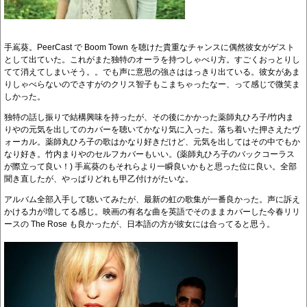
手嶌葵。PeerCast で Boom Town を聴けた貴重なチャンスに偶然彼女がゲスト
として出ていた。これがまた独特のオーラを持つしゃべり方。すごくおっとりし
てて消えてしまいそう。。でも声に意思の強さははっきり出ている。彼女があま
りしゃべらないのでさすがのクリス智子もこまちゃったなー、って感じで微笑ま
しかった。
独特の話し振りで結構興味を持ったが、その後にかかった薬師丸ひろ子/竹内ま
りやの元気を出してのカバーを聴いてかなり気に入った。落ち着いた押さえたヴ
ォーカル。薬師丸ひろ子の歌はかなり好きだけど、元気を出してはその中でもか
なり好き。竹内まりやのセルフカバーもいい。(薬師丸ひろ子のバックコーラス
が際立って良い！) 手嶌葵のもそれらより一瞬良いかもと思った位に良い。全部
聞き直したが、やっぱりどれも甲乙付けがたいな。
アルバム全部入手して聴いてみたが、最新の虹の歌集が一番良かった。声に訴え
かける力が増してる感じ。映画の有名な曲を英語でそのままカバーした今春リリ
ースの The Rose も良かったが、日本語の方が彼女には合ってると思う。