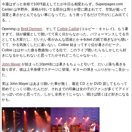
今週はずっと余裕で100℉超えしてたが今日も相変わらず。Superpages.com
Center は半野外。屋根が付いてる部分は周りが壁に囲まれてて、空気が籠って
湿度と暑さがとんでもない事になってた。もう座ってるだけで汗がにじみ出てく
る。。
Opening は
Brett Dennen
、そして
Colbie Caillat
(コルビー・キャレイ)。もう暑
すぎて、頭が朦朧として聴いてて良く分からなかった。パフォーマンスしてる方
としても大変だし、だいたい客がみんな団扇とか e-ticket の紙で扇ぎながら聴い
てて、やる気無くしたに違いない。Colbie 始まってすぐ位が暑さのピーク。
Colbie ははやった曲を数曲知ってる位で、このライブ聴いたらもしかしたら好
きになるかもしれないと思ってたがそれどころじゃなかった、、、
John Mayer
が始まった10pm頃には暑さもちょっと引いて、だいぶ落ち着きを
取り戻す。彼は上半身裸でステージに登場。ギターの弾きっぷりがかっこ良かっ
た。
実は John Mayer はあまり聴いた事が無く、最近 CD とか DVD 貸してもらって
初めてじっくり聴いたんだが、それまでの印象は女の子のファンが多くてアイド
ルっぽいのかと思ってた。しかし全然そうじゃない。聴けば聴くほど好きになる
かも。