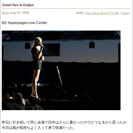
Jewel live in Dallas
Music
Aug 03, 2008
BGM:
Your Were Meant For Me
/
Jewel
8/2 Superpages.com Center
昨日に引き続いて同じ会場で日中はさらに暑かったのでどうなるかと思ったが、
今日は風が気持ちよく入って来て快適だった。