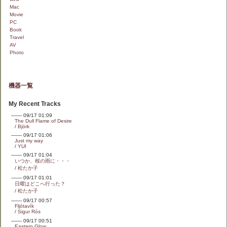
Mac
Movie
PC
Book
Travel
AV
Photo
機器一覧
My Recent Tracks
------- 09/17 01:09
The Dull Flame of Desire
/
Björk
------- 09/17 01:06
Just my way
/
YUI
------- 09/17 01:04
いつか、桜の雨に・・・
/
松たか子
------- 09/17 01:01
日曜はどこへ行った？
/
松たか子
------- 09/17 00:57
Fljótavík
/
Sigur Rós
------- 09/17 00:51
Eastern Glow