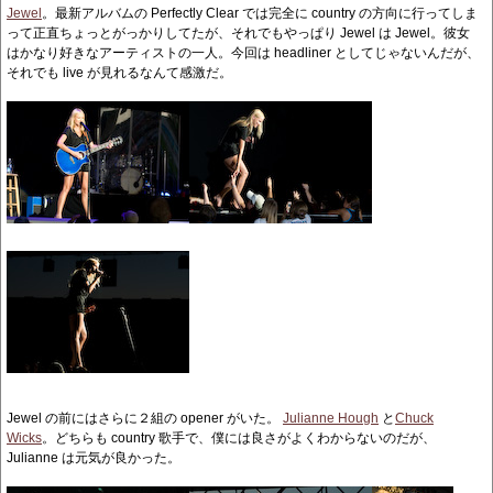
Jewel
。最新アルバムの Perfectly Clear では完全に country の方向に行ってしま
って正直ちょっとがっかりしてたが、それでもやっぱり Jewel は Jewel。彼女
はかなり好きなアーティストの一人。今回は headliner としてじゃないんだが、
それでも live が見れるなんて感激だ。
Jewel の前にはさらに２組の opener がいた。
Julianne Hough
と
Chuck
Wicks
。どちらも country 歌手で、僕には良さがよくわからないのだが、
Julianne は元気が良かった。