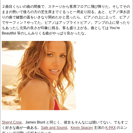
２曲目くらいの曲の間奏で、ステージから客席フロアに飛び降りた。そしてその
ままの勢いで後ろの方の芝生席までぐるっと一周走り回る。あと、ピアノ弾き語
りの曲で鍵盤の蓋をいきなり閉めたかと思ったら、ピアノの上に上って、ピアノ
でサーフィン？やってた。ピアノはアップライトピアノ。アンプの上に登ったり
もあったし元気の良さが印象に残る。客も盛り上がる。曲としては You’re
Beautiful 等のしんみりくる曲がやっぱり良かったな。
Sheryl Crow
。James Blunt と同じく、彼女もそんなには聴いてない。でもすご
く好きな曲が一曲ある。
Safe and Sound
。
Kevin Spacey
主演の
K-PAX
のエン