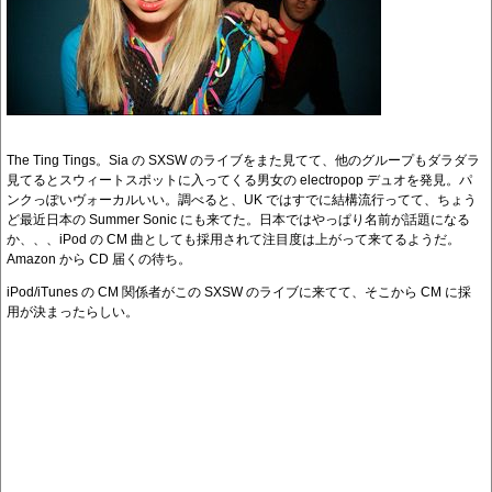
The Ting Tings。Sia の SXSW のライブをまた見てて、他のグループもダラダラ
見てるとスウィートスポットに入ってくる男女の electropop デュオを発見。パ
ンクっぽいヴォーカルいい。調べると、UK ではすでに結構流行ってて、ちょう
ど最近日本の Summer Sonic にも来てた。日本ではやっぱり名前が話題になる
か、、、iPod の CM 曲としても採用されて注目度は上がって来てるようだ。
Amazon から CD 届くの待ち。
iPod/iTunes の CM 関係者がこの SXSW のライブに来てて、そこから CM に採
用が決まったらしい。