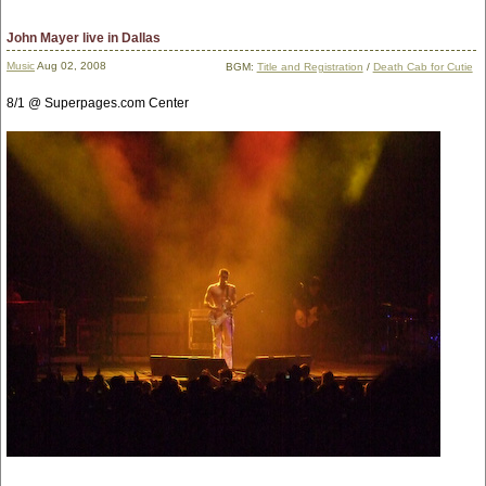
John Mayer live in Dallas
Music
Aug 02, 2008
BGM:
Title and Registration
/
Death Cab for Cutie
8/1 @ Superpages.com Center