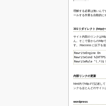
理解する必要は無いんです
ールする作業を自動的に
301リダイレクト (httpから
サイト内部のリンクはhtt
ん。そこで昔からのhttp
す。.htaccess に以下
RewriteEngine On
RewriteCond %{HTTPS
RewriteRule ^(.*)$ 
内部リンクの更新
html内でhttp://で
ンクもほとんどのサイトは
wordpress