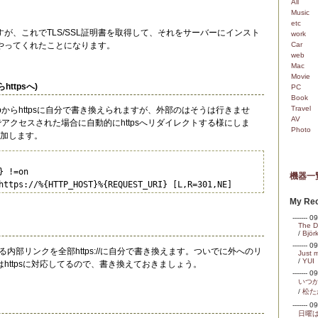
All
Music
etc
が、これでTLS/SSL証明書を取得して、それをサーバーにインスト
work
Car
やってくれたことになります。
web
Mac
Movie
httpsへ)
PC
Book
Travel
pからhttpsに自分で書き換えられますが、外部のはそうは行きませ
AV
でアクセスされた場合に自動的にhttpsへリダイレクトする様にしま
Photo
を追加します。
} !=on
機器一
https://%{HTTP_HOST}%{REQUEST_URI} [L,R=301,NE] 
My Rec
------- 
The Du
/
Björ
------- 
記述してる内部リンクを全部https://に自分で書き換えます。ついでに外へのリ
Just 
/
YUI
httpsに対応してるので、書き換えておきましょう。
------- 
いつ
/
松た
------- 
日曜