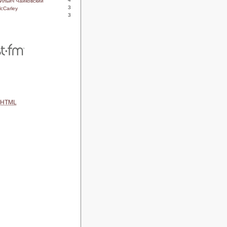
Ильич Чайковский
3
McCarley
3
HTML