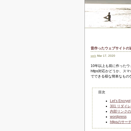
昔作ったウェブサイトの近代
web
Mar 17, 2020
10年以上も前に作った
https対応かどうか、ス
でできる様な簡単なもの
目次
Let’s Encrypt
301 リダイレクト 
内部リンクの
wordpress
httpsのサ