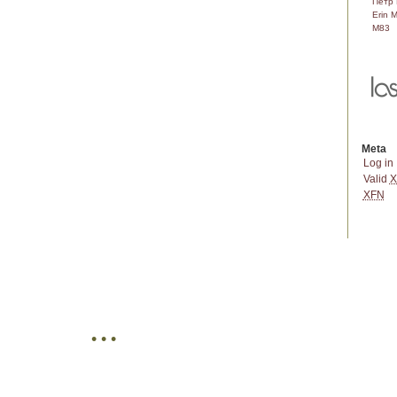
Пётр 
Erin 
M83
Meta
Log in
Valid
X
XFN
• • •