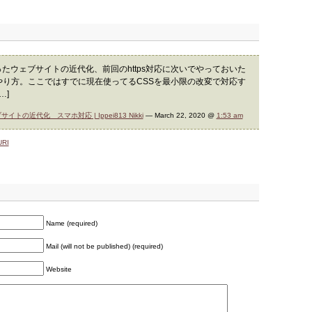
作ったウェブサイトの近代化、前回のhttps対応に次いでやっておいた
やり方。ここではすでに現在使ってるCSSを最小限の改変で対応す
…]
トの近代化 スマホ対応 | Ippei813 Nikki
— March 22, 2020 @
1:53 am
URI
Name (required)
Mail (will not be published) (required)
Website