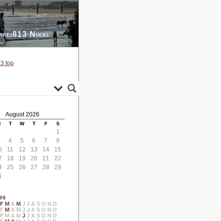
ppei813 Nikki
3 top
August 2026
M
T
W
T
F
S
1
4
5
6
7
8
0
11
12
13
14
15
7
18
19
20
21
22
4
25
26
27
28
29
1
es
F
M
A
M
J
J
A
S
O
N
D
F
M
A
M
J
J
A
S
O
N
D
F
M
A
M
J
J
A
S
O
N
D