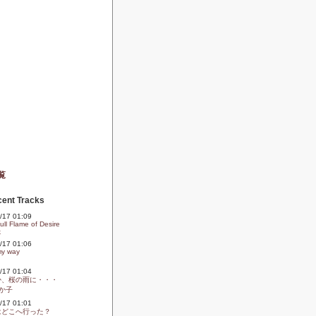
覧
ent Tracks
09/17 01:09
ll Flame of Desire
k
09/17 01:06
my way
09/17 01:04
か、桜の雨に・・・
か子
09/17 01:01
はどこへ行った？