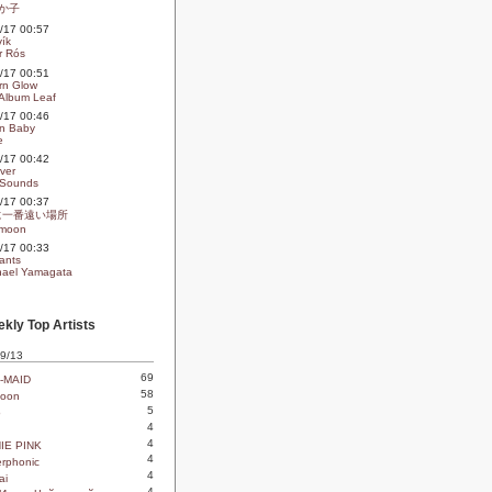
か子
09/17 00:57
vík
r Rós
09/17 00:51
rn Glow
Album Leaf
09/17 00:46
In Baby
e
09/17 00:42
ver
 Sounds
09/17 00:37
に一番遠い場所
moon
09/17 00:33
ants
ael Yamagata
kly Top Artists
 9/13
69
-MAID
58
oon
5
o
4
4
IE PINK
4
rphonic
4
ai
4