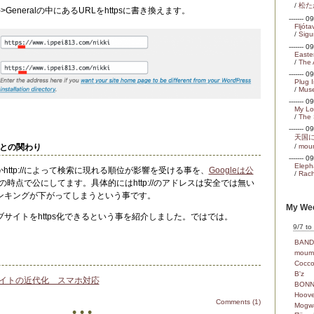
/
松た
ing->Generalの中にあるURLをhttpsに書き換えます。
------- 
Fljóta
/
Sigu
------- 
Easte
/
The 
------- 
Plug 
/
Mus
------- 
My Lo
/
The
------- 
天国
グとの関わり
/
mou
------- 
Eleph
//かhttp://によって検索に現れる順位が影響を受ける事を、
Googleは公
/
Rach
年の時点で公にしてます。具体的にはhttp://のアドレスは安全では無い
ンキングが下がってしまうという事です。
My Wee
サイトをhttps化できるという事を紹介しました。ではでは。
9/7 to
BAND
moum
Cocc
B'z
イトの近代化 スマホ対応
BONN
Hoove
Comments (1)
Mogw
• • •