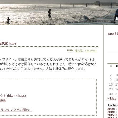
I
Ippei81
化 https
BGM:
緑の道
/
moumoon
ウェブサイト、以前よりも訪問してくる人が減ってませんか？ それは
マホ対応かどうかが関係しているかもしれません。特にhttps対応は5分
S
なのでやらない手はありません。方法を具体的に紹介します。
2
3
9
1
16
1
23
2
30
3
(http -> https)
« May
更新
Archiv
2020
:
J
ーチランキングとの関わり
2019
:
J
2015
:
J