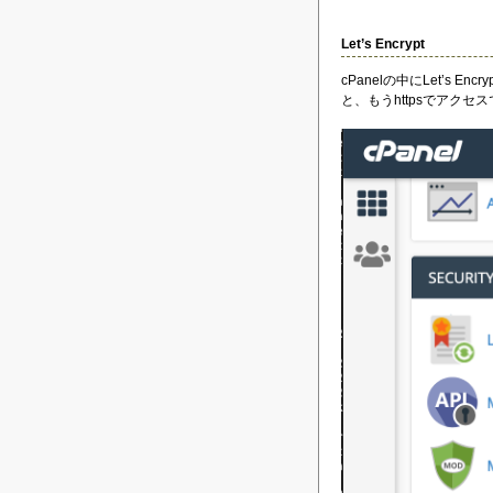
Let’s Encrypt
cPanelの中にLet’s 
と、もうhttpsでアクセ