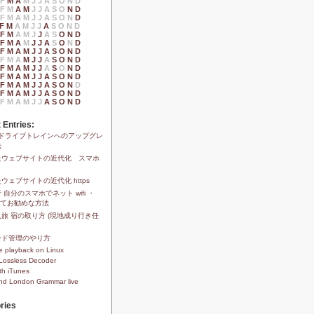
F
M
A
M
J
J
A
S
O
N
D
F
M
A
M
J
J
A
S
O
N
D
F
M
A
M
J
J
A
S
O
N
D
F
M
A
M
J
J
A
S
O
N
D
F
M
A
M
J
J
A
S
O
N
D
F
M
A
M
J
J
A
S
O
N
D
F
M
A
M
J
J
A
S
O
N
D
F
M
A
M
J
J
A
S
O
N
D
F
M
A
M
J
J
A
S
O
N
D
F
M
A
M
J
J
A
S
O
N
D
F
M
A
M
J
J
A
S
O
N
D
F
M
A
M
J
J
A
S
O
N
D
F
M
A
M
J
J
A
S
O
N
D
 Entries:
1xドライブトレインへのアップグレ
法
たウェブサイトの近代化 スマホ
ウェブサイトの近代化 https
 自分のスマホでネット wifi ・
安くてお勧めな方法
旅 宿の取り方 (現地成り行き任
ード管理のやり方
 playback on Linux
Lossless Decoder
th iTunes
and London Grammar live
ries