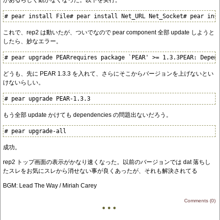
があるらしく動かなくなった。以下を実行。
# pear install File# pear install Net_URL Net_Socket# pear ins
これで、rep2 は動いたが、ついでなので pear component 全部 update しようと
したら、妙なエラー。
# pear upgrade PEARrequires package `PEAR' >= 1.3.3PEAR: Depen
どうも、先に PEAR 1.3.3 を入れて、さらにそこからバージョンを上げないとい
けないらしい。
# pear upgrade PEAR-1.3.3
もう全部 update かけても dependencies の問題出ないだろう。
# pear upgrade-all
成功。
rep2 トップ画面の表示がかなり速くなった。以前のバージョンでは dat 落ちし
たスレをお気にスレから消せない事が良くあったが、それも解決されてる
BGM: Lead The Way / Miriah Carey
Comments (0)
• • •