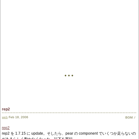
• • •
rep2
web
Feb 18, 2006
BGM:
/
rep2
rep2 を 1.7.15 に update。そしたら、pear の component でいくつか足らないの