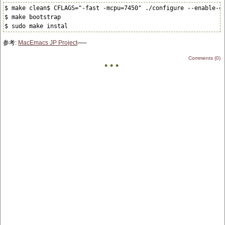
$ make clean$ CFLAGS="-fast -mcpu=7450" ./configure --enable-ca
$ make bootstrap

$ sudo make instal
参考:
MacEmacs JP Project
—–
Comments (0)
• • •