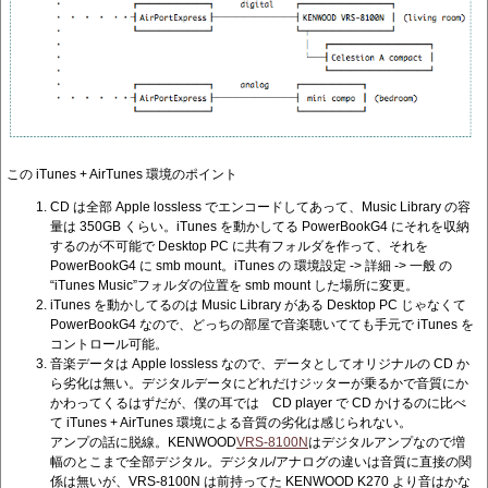
この iTunes + AirTunes 環境のポイント
CD は全部 Apple lossless でエンコードしてあって、Music Library の容
量は 350GB くらい。iTunes を動かしてる PowerBookG4 にそれを収納
するのが不可能で Desktop PC に共有フォルダを作って、それを
PowerBookG4 に smb mount。iTunes の 環境設定 -> 詳細 -> 一般 の
“iTunes Music”フォルダの位置を smb mount した場所に変更。
iTunes を動かしてるのは Music Library がある Desktop PC じゃなくて
PowerBookG4 なので、どっちの部屋で音楽聴いてても手元で iTunes を
コントロール可能。
音楽データは Apple lossless なので、データとしてオリジナルの CD か
ら劣化は無い。デジタルデータにどれだけジッターが乗るかで音質にか
かわってくるはずだが、僕の耳では CD player で CD かけるのに比べ
て iTunes + AirTunes 環境による音質の劣化は感じられない。
アンプの話に脱線。KENWOOD
VRS-8100N
はデジタルアンプなので増
幅のとこまで全部デジタル。デジタル/アナログの違いは音質に直接の関
係は無いが、VRS-8100N は前持ってた KENWOOD K270 より音はかな