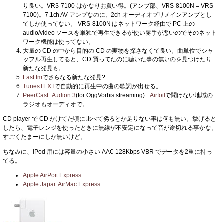
り良い。VRS-7100 はかなりお買い得。(アンプ部、VRS-8100N = VRS-
7100)。7.1ch AV アンプなのに、2ch オーディオプリメインアンプとし
てしか使ってない。 VRS-8100N はネットワーク経由で PC 上の
audio/video ソースを単独で再生できるが使い勝手が悪いのでそのネット
ワーク機能は使ってない。
大量の CD の中から目的の CD の実物を探さなくて良い。曲単位でシャ
ッフル再生してると、CD 買ってたのに聴いた事の無いのを見つけたり
新たな発見も。
Last.fm
でさらなる新たな発見?
TunesTEXT
で自動的に再生中の曲の歌詞が出せる。
PeerCast
+
Audion 3
(for OggVorbis streaming) +
Airfoil
で聞けない地域の
ラジオもオーディオで。
CD player で CD かけてた頃に比べて劣るとか足りない事は何も無い。挙げると
したら、電子レンジを使ったときに無線が不安定になって音が途切れる事かな。
すごくたまーにしか無いけど。
ちなみに、iPod 用には容量の小さい AAC 128Kbps VBR でデータを2重に持っ
てる。
Apple AirPort Express
Apple Japan AirMac Express