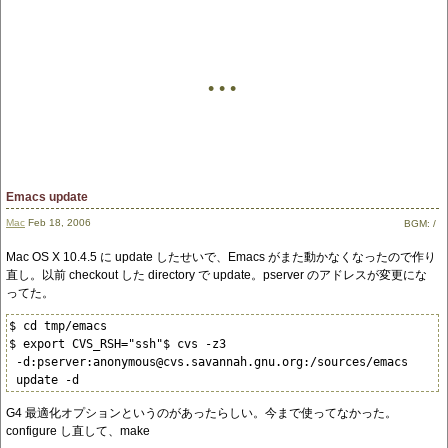
• • •
Emacs update
Mac
Feb 18, 2006
BGM:
/
Mac OS X 10.4.5 に update したせいで、Emacs がまた動かなくなったので作り
直し。以前 checkout した directory で update。pserver のアドレスが変更にな
ってた。
$ cd tmp/emacs

$ export CVS_RSH="ssh"$ cvs -z3

 -d:pserver:anonymous@cvs.savannah.gnu.org:/sources/emacs

 update -d
G4 最適化オプションというのがあったらしい。今まで使ってなかった。
configure し直して、make