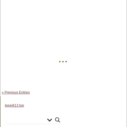
• • •
« Previous Entries
Ippei813 top