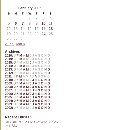
February 2006
S
M
T
W
T
F
S
1
2
3
4
5
6
7
8
9
10
11
12
13
14
15
16
17
18
19
20
21
22
23
24
25
26
27
28
« Jan
Mar »
Archives
2020
:
J
F
M
A
M
J
J
A
S
O
N
D
2019
:
J
F
M
A
M
J
J
A
S
O
N
D
2015
:
J
F
M
A
M
J
J
A
S
O
N
D
2014
:
J
F
M
A
M
J
J
A
S
O
N
D
2013
:
J
F
M
A
M
J
J
A
S
O
N
D
2012
:
J
F
M
A
M
J
J
A
S
O
N
D
2011
:
J
F
M
A
M
J
J
A
S
O
N
D
2010
:
J
F
M
A
M
J
J
A
S
O
N
D
2009
:
J
F
M
A
M
J
J
A
S
O
N
D
2008
:
J
F
M
A
M
J
J
A
S
O
N
D
2007
:
J
F
M
A
M
J
J
A
S
O
N
D
2006
:
J
F
M
A
M
J
J
A
S
O
N
D
2005
:
J
F
M
A
M
J
J
A
S
O
N
D
2004
:
J
F
M
A
M
J
J
A
S
O
N
D
2003
:
J
F
M
A
M
J
J
A
S
O
N
D
2002
:
J
F
M
A
M
J
J
A
S
O
N
D
Recent Entries:
MTB 1xドライブトレインへのアップグレ
ード方法