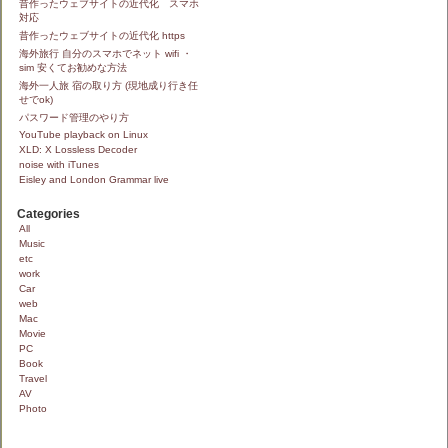
昔作ったウェブサイトの近代化 スマホ
対応
昔作ったウェブサイトの近代化 https
海外旅行 自分のスマホでネット wifi ・
sim 安くてお勧めな方法
海外一人旅 宿の取り方 (現地成り行き任
せでok)
パスワード管理のやり方
YouTube playback on Linux
XLD: X Lossless Decoder
noise with iTunes
Eisley and London Grammar live
Categories
All
Music
etc
work
Car
web
Mac
Movie
PC
Book
Travel
AV
Photo