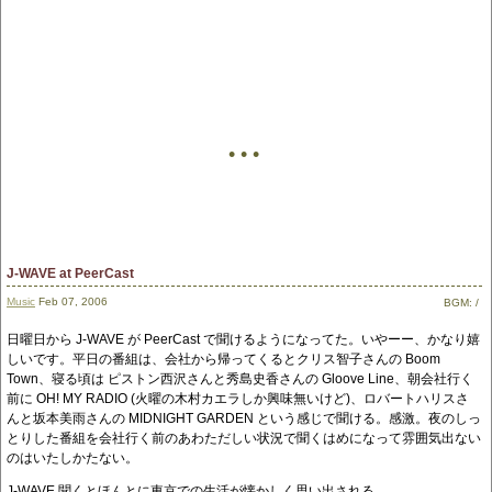
• • •
J-WAVE at PeerCast
Music
Feb 07, 2006
BGM:
/
日曜日から J-WAVE が PeerCast で聞けるようになってた。いやーー、かなり嬉
しいです。平日の番組は、会社から帰ってくるとクリス智子さんの Boom
Town、寝る頃は ピストン西沢さんと秀島史香さんの Gloove Line、朝会社行く
前に OH! MY RADIO (火曜の木村カエラしか興味無いけど)、ロバートハリスさ
んと坂本美雨さんの MIDNIGHT GARDEN という感じで聞ける。感激。夜のしっ
とりした番組を会社行く前のあわただしい状況で聞くはめになって雰囲気出ない
のはいたしかたない。
J-WAVE 聞くとほんとに東京での生活が懐かしく思い出される。