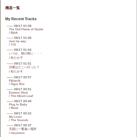
機器一覧
My Recent Tracks
------- 09/17 01:09
The Dull Flame of Desire
/
Björk
------- 09/17 01:06
Just my way
/
YUI
------- 09/17 01:04
いつか、桜の雨に・・・
/
松たか子
------- 09/17 01:01
日曜はどこへ行った？
/
松たか子
------- 09/17 00:57
Fljótavík
/
Sigur Rós
------- 09/17 00:51
Eastern Glow
/
The Album Leaf
------- 09/17 00:46
Plug In Baby
/
Muse
------- 09/17 00:42
My Lover
/
The Sounds
------- 09/17 00:37
天国に一番遠い場所
/
moumoon