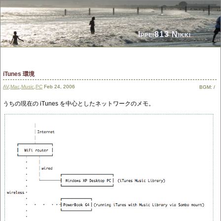
Ippei813 Nikki
iTunes 環境
AV
,
Mac
,
Music
,
PC
Feb 24, 2006
BGM:
/
うちの現在の iTunes を中心としたネットワークのメモ。