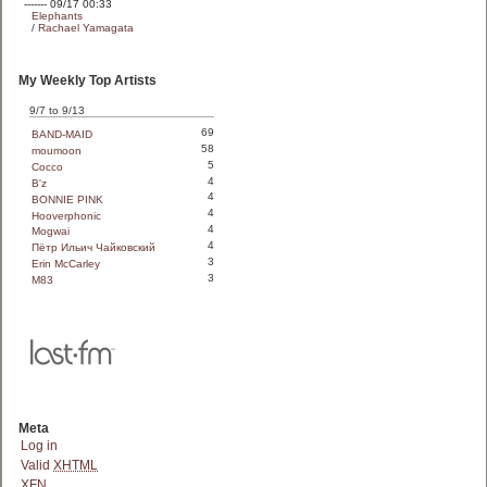
------- 09/17 00:33
Elephants
/
Rachael Yamagata
My Weekly Top Artists
9/7 to 9/13
69
BAND-MAID
58
moumoon
5
Cocco
4
B'z
4
BONNIE PINK
4
Hooverphonic
4
Mogwai
4
Пётр Ильич Чайковский
3
Erin McCarley
3
M83
Meta
Log in
Valid
XHTML
XFN