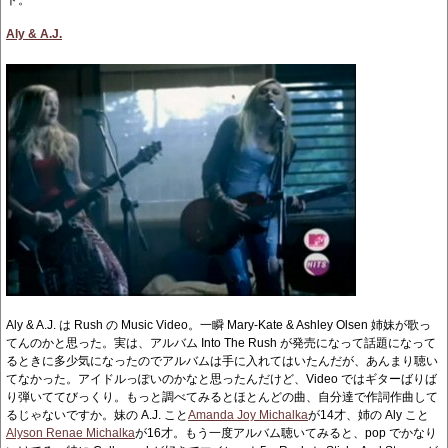
ト。
Aly & A.J.
Aly & A.J. は Rush の Music Video。一瞬 Mary-Kate & Ashley Olsen 姉妹が歌っ
てんのかと思った。実は、アルバム Into The Rush が発売になって話題になって
るときに多少気になったのでアルバムは手に入れてはいたんだが、あんまり聴い
てなかった。アイドルっぽいのかなと思ったんだけど、Video ではギターばりば
り弾いててびっくり。もっと調べてみるとほとんどの曲、自分達で作詞作曲して
るじゃないですか。妹の A.J. こと
Amanda Joy Michalka
が14才、姉の Aly こと
Alyson Renae Michalka
が16才。もう一度アルバム聴いてみると、pop でかなり